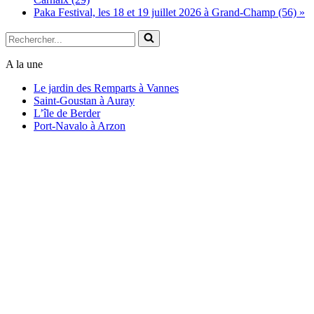
Paka Festival, les 18 et 19 juillet 2026 à Grand-Champ (56)
»
Rechercher...
A la une
Le jardin des Remparts à Vannes
Saint-Goustan à Auray
L’île de Berder
Port-Navalo à Arzon