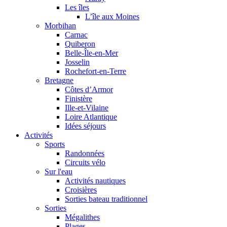
Les îles
L’île aux Moines
Morbihan
Carnac
Quiberon
Belle-Île-en-Mer
Josselin
Rochefort-en-Terre
Bretagne
Côtes d’Armor
Finistère
Ille-et-Vilaine
Loire Atlantique
Idées séjours
Activités
Sports
Randonnées
Circuits vélo
Sur l'eau
Activités nautiques
Croisières
Sorties bateau traditionnel
Sorties
Mégalithes
Plages