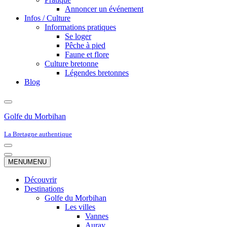
Annoncer un événement
Infos / Culture
Informations pratiques
Se loger
Pêche à pied
Faune et flore
Culture bretonne
Légendes bretonnes
Blog
Golfe du Morbihan
La Bretagne authentique
Menu
de
Menu
MENU
MENU
navigation
de
navigation
Découvrir
Destinations
Golfe du Morbihan
Les villes
Vannes
Auray