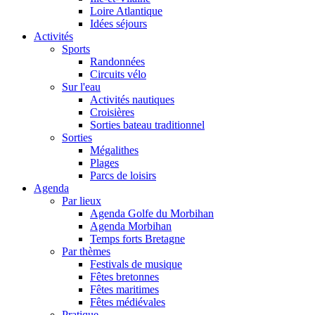
Loire Atlantique
Idées séjours
Activités
Sports
Randonnées
Circuits vélo
Sur l'eau
Activités nautiques
Croisières
Sorties bateau traditionnel
Sorties
Mégalithes
Plages
Parcs de loisirs
Agenda
Par lieux
Agenda Golfe du Morbihan
Agenda Morbihan
Temps forts Bretagne
Par thèmes
Festivals de musique
Fêtes bretonnes
Fêtes maritimes
Fêtes médiévales
Pratique