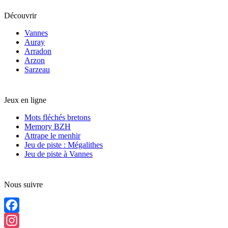
Découvrir
Vannes
Auray
Arradon
Arzon
Sarzeau
Jeux en ligne
Mots fléchés bretons
Memory BZH
Attrape le menhir
Jeu de piste : Mégalithes
Jeu de piste à Vannes
Nous suivre
Facebook