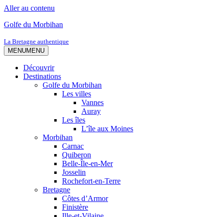
Aller au contenu
Golfe du Morbihan
La Bretagne authentique
MENU
MENU
Découvrir
Destinations
Golfe du Morbihan
Les villes
Vannes
Auray
Les îles
L’île aux Moines
Morbihan
Carnac
Quiberon
Belle-Île-en-Mer
Josselin
Rochefort-en-Terre
Bretagne
Côtes d’Armor
Finistère
Ille-et-Vilaine