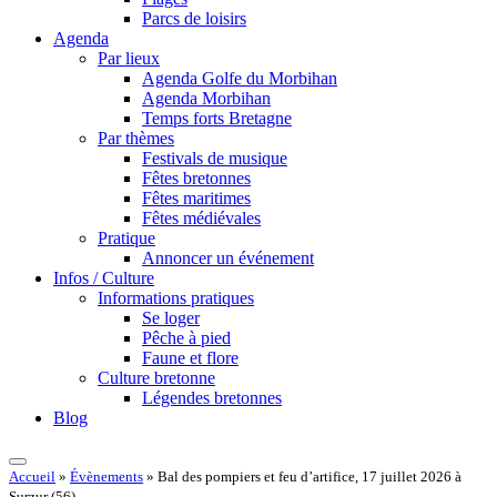
Parcs de loisirs
Agenda
Par lieux
Agenda Golfe du Morbihan
Agenda Morbihan
Temps forts Bretagne
Par thèmes
Festivals de musique
Fêtes bretonnes
Fêtes maritimes
Fêtes médiévales
Pratique
Annoncer un événement
Infos / Culture
Informations pratiques
Se loger
Pêche à pied
Faune et flore
Culture bretonne
Légendes bretonnes
Blog
Accueil
»
Évènements
»
Bal des pompiers et feu d’artifice, 17 juillet 2026 à
Surzur (56)