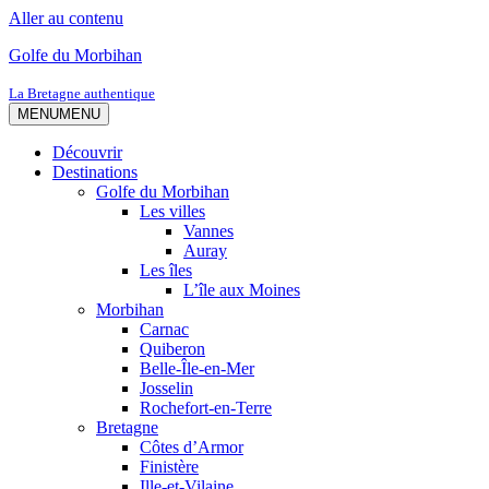
Aller au contenu
Golfe du Morbihan
La Bretagne authentique
MENU
MENU
Découvrir
Destinations
Golfe du Morbihan
Les villes
Vannes
Auray
Les îles
L’île aux Moines
Morbihan
Carnac
Quiberon
Belle-Île-en-Mer
Josselin
Rochefort-en-Terre
Bretagne
Côtes d’Armor
Finistère
Ille-et-Vilaine