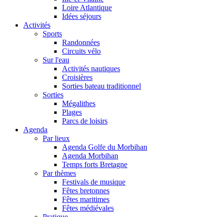
Loire Atlantique
Idées séjours
Activités
Sports
Randonnées
Circuits vélo
Sur l'eau
Activités nautiques
Croisières
Sorties bateau traditionnel
Sorties
Mégalithes
Plages
Parcs de loisirs
Agenda
Par lieux
Agenda Golfe du Morbihan
Agenda Morbihan
Temps forts Bretagne
Par thèmes
Festivals de musique
Fêtes bretonnes
Fêtes maritimes
Fêtes médiévales
Pratique