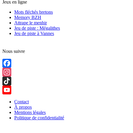
Jeux en ligne
Mots fléchés bretons
Memory BZH
Attrape le menhir
Jeu de piste : Mégalithes
Jeu de piste à Vannes
Nous suivre
Facebook
Instagram
TikTok
YouTube
Contact
À propos
Channel
Mentions légales
Politique de confidentialité