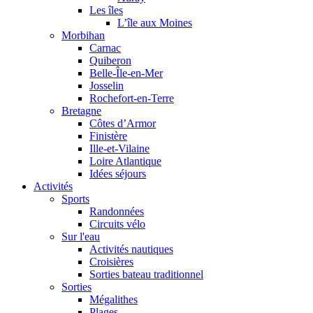
Les îles
L’île aux Moines
Morbihan
Carnac
Quiberon
Belle-Île-en-Mer
Josselin
Rochefort-en-Terre
Bretagne
Côtes d’Armor
Finistère
Ille-et-Vilaine
Loire Atlantique
Idées séjours
Activités
Sports
Randonnées
Circuits vélo
Sur l'eau
Activités nautiques
Croisières
Sorties bateau traditionnel
Sorties
Mégalithes
Plages