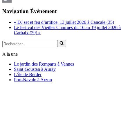
Copy
Navigation Évènement
Link
«
DJ set et feu d’artifice, 13 juillet 2026 à Cancale (35)
Le festival des Vieilles Charrues du 16 au 19 juillet 2026 à
Carhaix (29)
»
Rechercher...
A la une
Le jardin des Remparts à Vannes
Saint-Goustan à Auray
L’île de Berder
Port-Navalo à Arzon