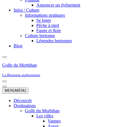
Annoncer un événement
Infos / Culture
Informations pratiques
Se loger
Pêche à pied
Faune et flore
Culture bretonne
Légendes bretonnes
Blog
Golfe du Morbihan
La Bretagne authentique
Menu
de
Menu
MENU
MENU
navigation
de
navigation
Découvrir
Destinations
Golfe du Morbihan
Les villes
Vannes
Auray