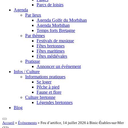
Parcs de loisirs
Agenda
Par lieux
Agenda Golfe du Morbihan
Agenda Morbihan
Temps forts Bretagne
Par thèmes
Festivals de musique
Fêtes bretonnes
Fêtes maritimes
Fêtes médiévales
Pratique
Annoncer un événement
Infos / Culture
Informations pratiques
Se loger
Pêche à pied
Faune et flore
Culture bretonne
Légendes bretonnes
Blog
Accueil
»
Évènements
»
Feu d’artifice, 14 juillet 2026 à Binic-Étables-sur-Mer
(22)