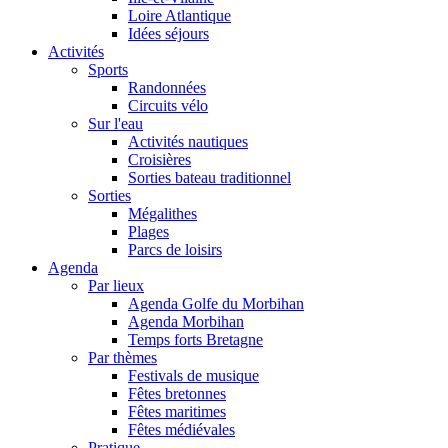
Loire Atlantique
Idées séjours
Activités
Sports
Randonnées
Circuits vélo
Sur l'eau
Activités nautiques
Croisières
Sorties bateau traditionnel
Sorties
Mégalithes
Plages
Parcs de loisirs
Agenda
Par lieux
Agenda Golfe du Morbihan
Agenda Morbihan
Temps forts Bretagne
Par thèmes
Festivals de musique
Fêtes bretonnes
Fêtes maritimes
Fêtes médiévales
Pratique