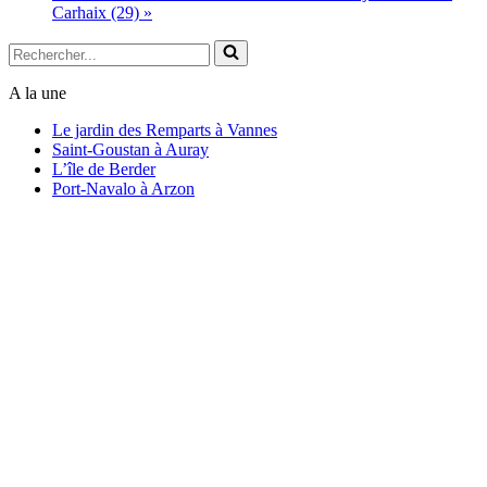
Carhaix (29)
»
Rechercher...
A la une
Le jardin des Remparts à Vannes
Saint-Goustan à Auray
L’île de Berder
Port-Navalo à Arzon