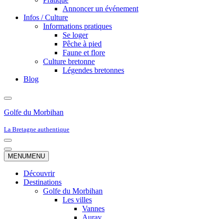
Annoncer un événement
Infos / Culture
Informations pratiques
Se loger
Pêche à pied
Faune et flore
Culture bretonne
Légendes bretonnes
Blog
Golfe du Morbihan
La Bretagne authentique
Menu
de
Menu
MENU
MENU
navigation
de
navigation
Découvrir
Destinations
Golfe du Morbihan
Les villes
Vannes
Auray