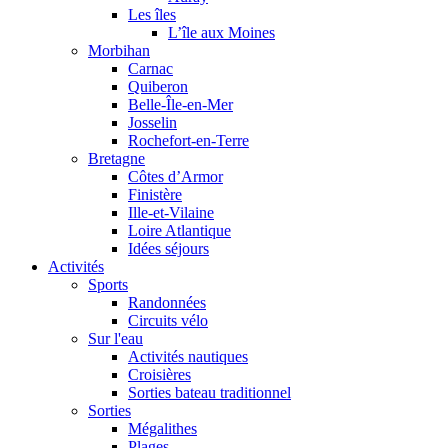
Les îles
L’île aux Moines
Morbihan
Carnac
Quiberon
Belle-Île-en-Mer
Josselin
Rochefort-en-Terre
Bretagne
Côtes d’Armor
Finistère
Ille-et-Vilaine
Loire Atlantique
Idées séjours
Activités
Sports
Randonnées
Circuits vélo
Sur l'eau
Activités nautiques
Croisières
Sorties bateau traditionnel
Sorties
Mégalithes
Plages