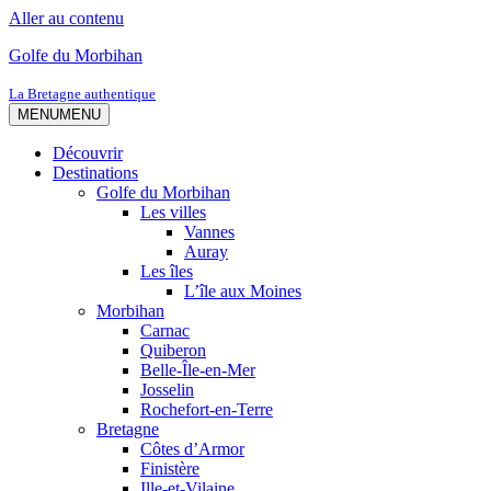
Aller au contenu
Golfe du Morbihan
La Bretagne authentique
MENU
MENU
Découvrir
Destinations
Golfe du Morbihan
Les villes
Vannes
Auray
Les îles
L’île aux Moines
Morbihan
Carnac
Quiberon
Belle-Île-en-Mer
Josselin
Rochefort-en-Terre
Bretagne
Côtes d’Armor
Finistère
Ille-et-Vilaine