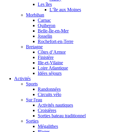
Les îles
L’île aux Moines
Morbihan
Carnac
Quiberon
Belle-Île-en-Mer
Josselin
Rochefort-en-Terre
Bretagne
Côtes d’Armor
Finistère
Ille-et-Vilaine
Loire Atlantique
Idées séjours
Activités
Sports
Randonnées
Circuits vélo
Sur l'eau
Activités nautiques
Croisières
Sorties bateau traditionnel
Sorties
Mégalithes
Plages