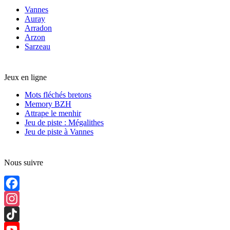
Vannes
Auray
Arradon
Arzon
Sarzeau
Jeux en ligne
Mots fléchés bretons
Memory BZH
Attrape le menhir
Jeu de piste : Mégalithes
Jeu de piste à Vannes
Nous suivre
Facebook
Instagram
TikTok