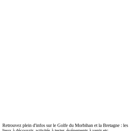
Retrouvez plein d'infos sur le Golfe du Morbihan et la Bretagne : les
lieux à découvrir, activités à tester, événements à venir etc.