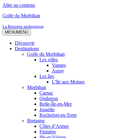
Aller au contenu
Golfe du Morbihan
La Bretagne authentique
MENU
MENU
Découvrir
Destinations
Golfe du Morbihan
Les villes
Vannes
Auray
Les îles
L’île aux Moines
Morbihan
Carnac
Quiberon
Belle-Île-en-Mer
Josselin
Rochefort-en-Terre
Bretagne
Côtes d’Armor
Finistère
Ille-et-Vilaine