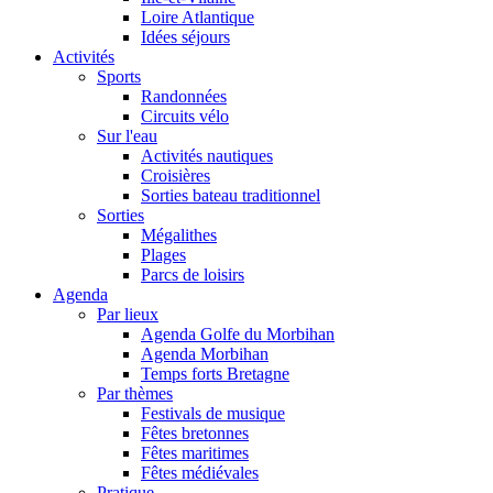
Loire Atlantique
Idées séjours
Activités
Sports
Randonnées
Circuits vélo
Sur l'eau
Activités nautiques
Croisières
Sorties bateau traditionnel
Sorties
Mégalithes
Plages
Parcs de loisirs
Agenda
Par lieux
Agenda Golfe du Morbihan
Agenda Morbihan
Temps forts Bretagne
Par thèmes
Festivals de musique
Fêtes bretonnes
Fêtes maritimes
Fêtes médiévales
Pratique