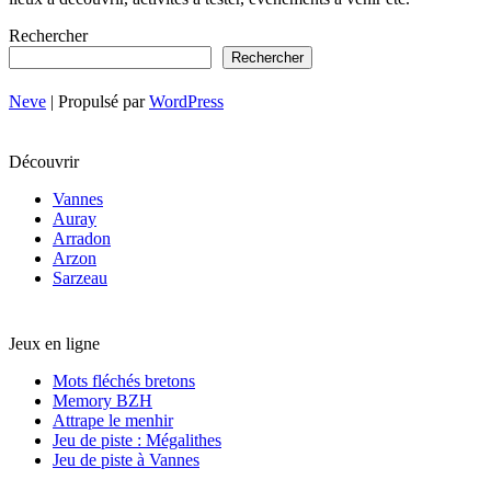
Rechercher
Rechercher
Neve
| Propulsé par
WordPress
Découvrir
Vannes
Auray
Arradon
Arzon
Sarzeau
Jeux en ligne
Mots fléchés bretons
Memory BZH
Attrape le menhir
Jeu de piste : Mégalithes
Jeu de piste à Vannes