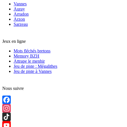
Vannes
Auray
Arradon
Arzon
Sarzeau
Jeux en ligne
Mots fléchés bretons
Memory BZH
Attrape le menhir
Jeu de piste : Mégalithes
Jeu de piste à Vannes
Nous suivre
Facebook
Instagram
TikTok