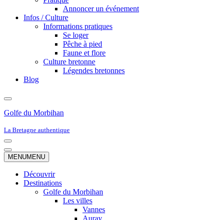
Annoncer un événement
Infos / Culture
Informations pratiques
Se loger
Pêche à pied
Faune et flore
Culture bretonne
Légendes bretonnes
Blog
Golfe du Morbihan
La Bretagne authentique
Menu
de
Menu
MENU
MENU
navigation
de
navigation
Découvrir
Destinations
Golfe du Morbihan
Les villes
Vannes
Auray