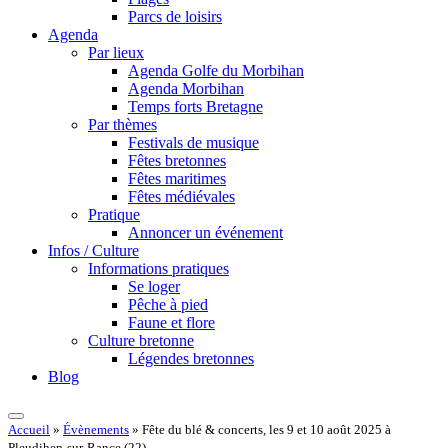
Parcs de loisirs
Agenda
Par lieux
Agenda Golfe du Morbihan
Agenda Morbihan
Temps forts Bretagne
Par thèmes
Festivals de musique
Fêtes bretonnes
Fêtes maritimes
Fêtes médiévales
Pratique
Annoncer un événement
Infos / Culture
Informations pratiques
Se loger
Pêche à pied
Faune et flore
Culture bretonne
Légendes bretonnes
Blog
Accueil
»
Évènements
»
Fête du blé & concerts, les 9 et 10 août 2025 à
Pleudihen-sur-Rance (22)