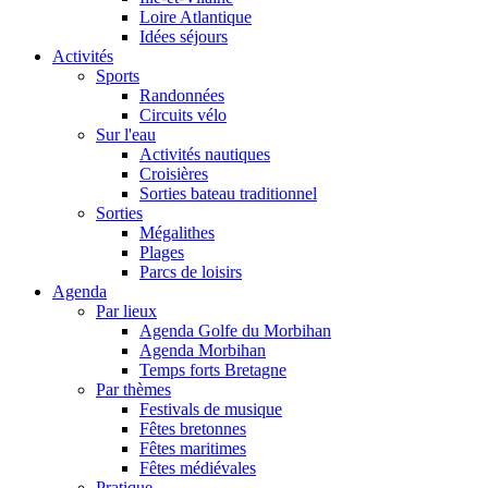
Loire Atlantique
Idées séjours
Activités
Sports
Randonnées
Circuits vélo
Sur l'eau
Activités nautiques
Croisières
Sorties bateau traditionnel
Sorties
Mégalithes
Plages
Parcs de loisirs
Agenda
Par lieux
Agenda Golfe du Morbihan
Agenda Morbihan
Temps forts Bretagne
Par thèmes
Festivals de musique
Fêtes bretonnes
Fêtes maritimes
Fêtes médiévales
Pratique