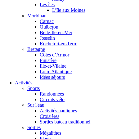
Les îles
L’île aux Moines
Morbihan
Carnac
Quiberon
Belle-Île-en-Mer
Josselin
Rochefort-en-Terre
Bretagne
Côtes d’Armor
Finistère
Ille-et-Vilaine
Loire Atlantique
Idées séjours
Activités
Sports
Randonnées
Circuits vélo
Sur l'eau
Activités nautiques
Croisières
Sorties bateau traditionnel
Sorties
Mégalithes
Plages