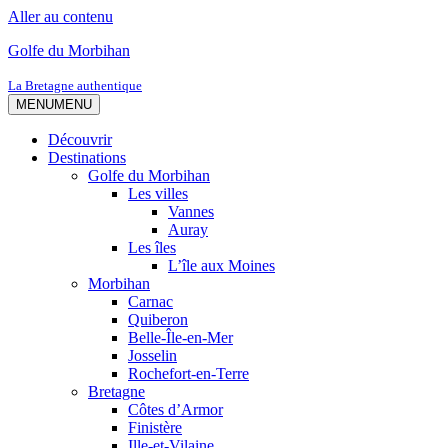
Aller au contenu
Golfe du Morbihan
La Bretagne authentique
MENU
MENU
Découvrir
Destinations
Golfe du Morbihan
Les villes
Vannes
Auray
Les îles
L’île aux Moines
Morbihan
Carnac
Quiberon
Belle-Île-en-Mer
Josselin
Rochefort-en-Terre
Bretagne
Côtes d’Armor
Finistère
Ille-et-Vilaine