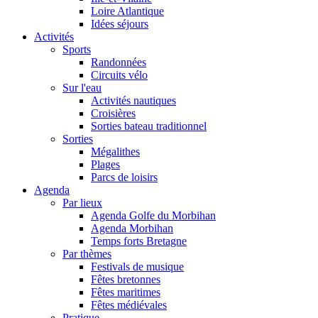
Loire Atlantique
Idées séjours
Activités
Sports
Randonnées
Circuits vélo
Sur l'eau
Activités nautiques
Croisières
Sorties bateau traditionnel
Sorties
Mégalithes
Plages
Parcs de loisirs
Agenda
Par lieux
Agenda Golfe du Morbihan
Agenda Morbihan
Temps forts Bretagne
Par thèmes
Festivals de musique
Fêtes bretonnes
Fêtes maritimes
Fêtes médiévales
Pratique