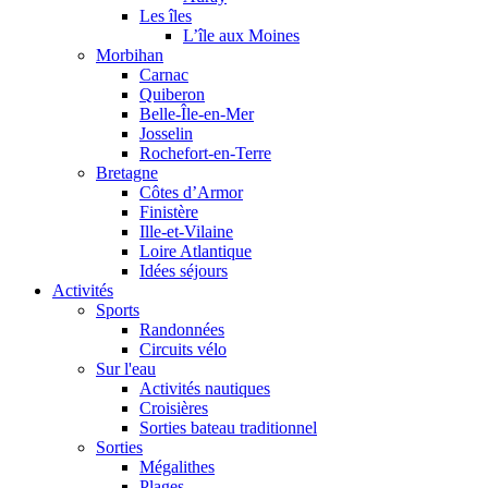
Les îles
L’île aux Moines
Morbihan
Carnac
Quiberon
Belle-Île-en-Mer
Josselin
Rochefort-en-Terre
Bretagne
Côtes d’Armor
Finistère
Ille-et-Vilaine
Loire Atlantique
Idées séjours
Activités
Sports
Randonnées
Circuits vélo
Sur l'eau
Activités nautiques
Croisières
Sorties bateau traditionnel
Sorties
Mégalithes
Plages