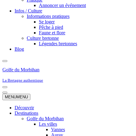
Annoncer un événement
Infos / Culture
Informations pratiques
Se loger
Pêche à pied
Faune et flore
Culture bretonne
Légendes bretonnes
Blog
Golfe du Morbihan
La Bretagne authentique
Menu
de
Menu
MENU
MENU
navigation
de
navigation
Découvrir
Destinations
Golfe du Morbihan
Les villes
Vannes
Auray