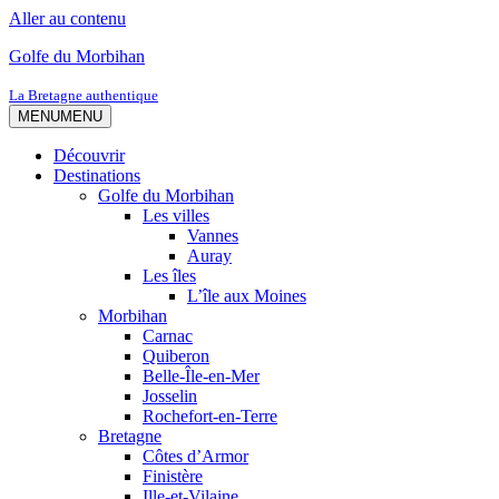
Aller au contenu
Golfe du Morbihan
La Bretagne authentique
MENU
MENU
Découvrir
Destinations
Golfe du Morbihan
Les villes
Vannes
Auray
Les îles
L’île aux Moines
Morbihan
Carnac
Quiberon
Belle-Île-en-Mer
Josselin
Rochefort-en-Terre
Bretagne
Côtes d’Armor
Finistère
Ille-et-Vilaine