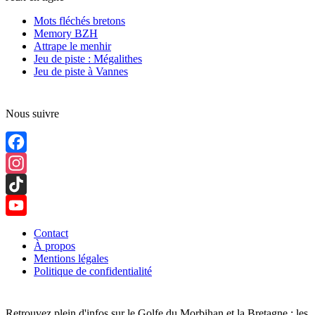
Mots fléchés bretons
Memory BZH
Attrape le menhir
Jeu de piste : Mégalithes
Jeu de piste à Vannes
Nous suivre
Facebook
Instagram
TikTok
YouTube
Contact
À propos
Channel
Mentions légales
Politique de confidentialité
Retrouvez plein d'infos sur le Golfe du Morbihan et la Bretagne : les