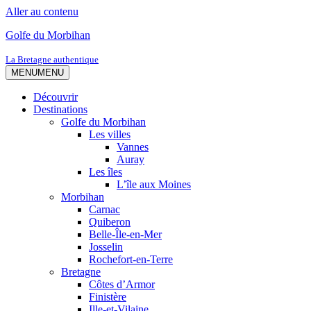
Aller au contenu
Golfe du Morbihan
La Bretagne authentique
MENU
MENU
Découvrir
Destinations
Golfe du Morbihan
Les villes
Vannes
Auray
Les îles
L’île aux Moines
Morbihan
Carnac
Quiberon
Belle-Île-en-Mer
Josselin
Rochefort-en-Terre
Bretagne
Côtes d’Armor
Finistère
Ille-et-Vilaine