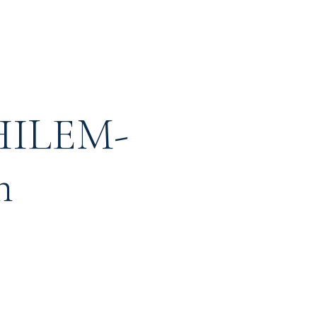
PHILEM-
n