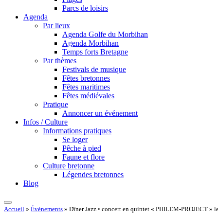
Parcs de loisirs
Agenda
Par lieux
Agenda Golfe du Morbihan
Agenda Morbihan
Temps forts Bretagne
Par thèmes
Festivals de musique
Fêtes bretonnes
Fêtes maritimes
Fêtes médiévales
Pratique
Annoncer un événement
Infos / Culture
Informations pratiques
Se loger
Pêche à pied
Faune et flore
Culture bretonne
Légendes bretonnes
Blog
Accueil
»
Évènements
»
Dîner Jazz • concert en quintet « PHILEM-PROJECT » le 