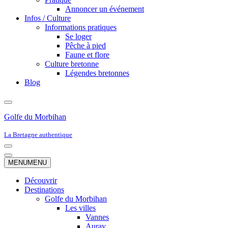
Annoncer un événement
Infos / Culture
Informations pratiques
Se loger
Pêche à pied
Faune et flore
Culture bretonne
Légendes bretonnes
Blog
Golfe du Morbihan
La Bretagne authentique
Menu
de
Menu
MENU
MENU
navigation
de
navigation
Découvrir
Destinations
Golfe du Morbihan
Les villes
Vannes
Auray