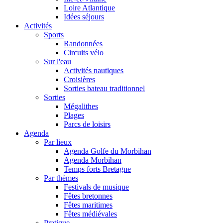
Loire Atlantique
Idées séjours
Activités
Sports
Randonnées
Circuits vélo
Sur l'eau
Activités nautiques
Croisières
Sorties bateau traditionnel
Sorties
Mégalithes
Plages
Parcs de loisirs
Agenda
Par lieux
Agenda Golfe du Morbihan
Agenda Morbihan
Temps forts Bretagne
Par thèmes
Festivals de musique
Fêtes bretonnes
Fêtes maritimes
Fêtes médiévales
Pratique