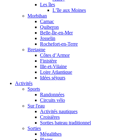
Les îles
L’île aux Moines
Morbihan
Carnac
Quiberon
Belle-Île-en-Mer
Josselin
Rochefort-en-Terre
Bretagne
Côtes d’Armor
Finistère
Ille-et-Vilaine
Loire Atlantique
Idées séjours
Activités
Sports
Randonnées
Circuits vélo
Sur l'eau
Activités nautiques
Croisières
Sorties bateau traditionnel
Sorties
Mégalithes
Plages