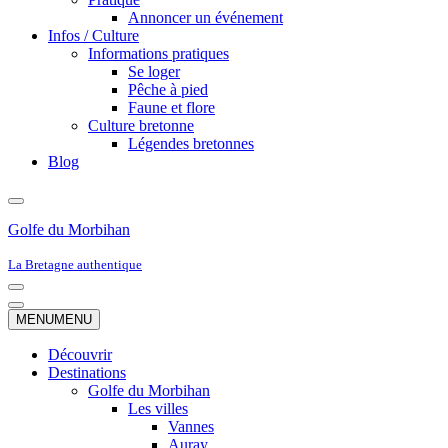
Annoncer un événement
Infos / Culture
Informations pratiques
Se loger
Pêche à pied
Faune et flore
Culture bretonne
Légendes bretonnes
Blog
Golfe du Morbihan
La Bretagne authentique
Menu
de
Menu
MENU
MENU
navigation
de
navigation
Découvrir
Destinations
Golfe du Morbihan
Les villes
Vannes
Auray