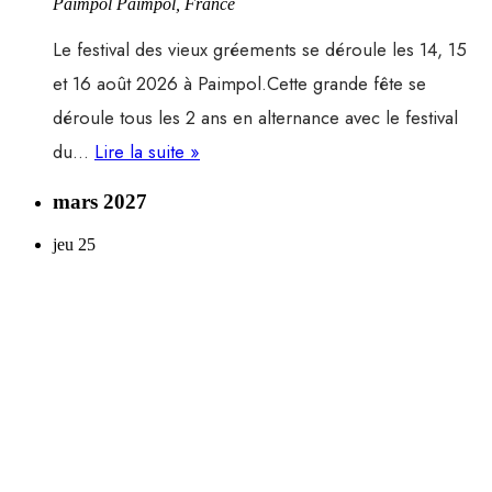
Paimpol
Paimpol, France
Le festival des vieux gréements se déroule les 14, 15
et 16 août 2026 à Paimpol.Cette grande fête se
déroule tous les 2 ans en alternance avec le festival
Festival
du…
Lire la suite »
des
mars 2027
vieux
jeu
25
gréements,
du
14
au
16
août
2026
à