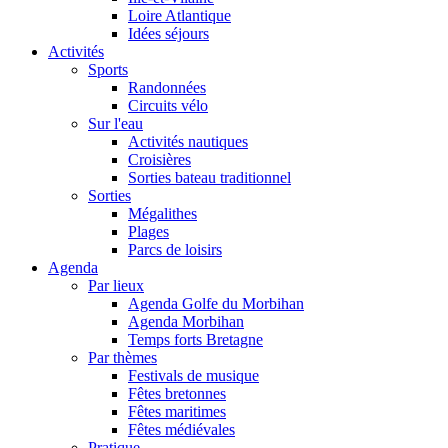
Loire Atlantique
Idées séjours
Activités
Sports
Randonnées
Circuits vélo
Sur l'eau
Activités nautiques
Croisières
Sorties bateau traditionnel
Sorties
Mégalithes
Plages
Parcs de loisirs
Agenda
Par lieux
Agenda Golfe du Morbihan
Agenda Morbihan
Temps forts Bretagne
Par thèmes
Festivals de musique
Fêtes bretonnes
Fêtes maritimes
Fêtes médiévales
Pratique