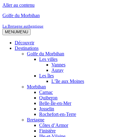
Aller au contenu
Golfe du Morbihan
La Bretagne authentique
MENU
MENU
Découvrir
Destinations
Golfe du Morbihan
Les villes
Vannes
Auray
Les îles
L’île aux Moines
Morbihan
Carnac
Quiberon
Belle-Île-en-Mer
Josselin
Rochefort-en-Terre
Bretagne
Côtes d’Armor
Finistère
Ille-et-Vilaine