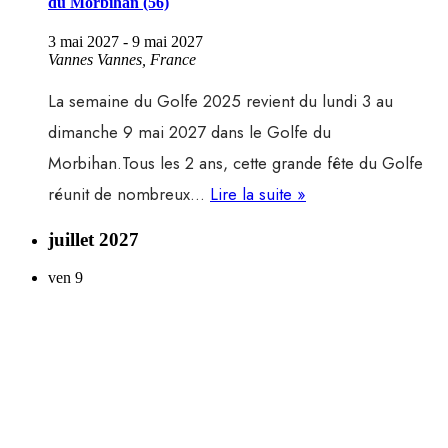
du Morbihan (56)
3 mai 2027
-
9 mai 2027
Vannes
Vannes, France
La semaine du Golfe 2025 revient du lundi 3 au
dimanche 9 mai 2027 dans le Golfe du
Morbihan.Tous les 2 ans, cette grande fête du Golfe
Semaine
réunit de nombreux…
Lire la suite »
du
juillet 2027
golfe
ven
9
2027,
du
3
au
9
mai