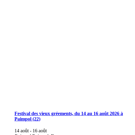
sur-
Mer
(22)
Festival des vieux gréements, du 14 au 16 août 2026 à
Paimpol (22)
14 août
-
16 août