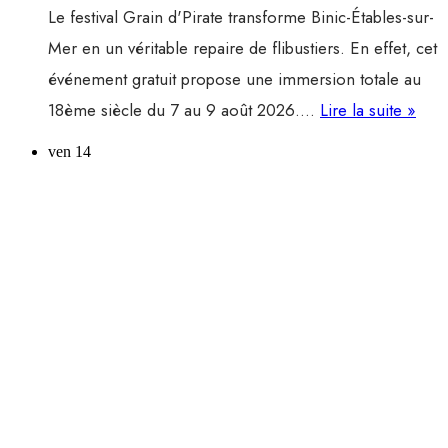
Le festival Grain d'Pirate transforme Binic-Étables-sur-
Mer en un véritable repaire de flibustiers. En effet, cet
événement gratuit propose une immersion totale au
Festi
18ème siècle du 7 au 9 août 2026.…
Lire la suite »
Grai
ven
14
d’Pir
7
au
9
août
202
à
Bini
Étab