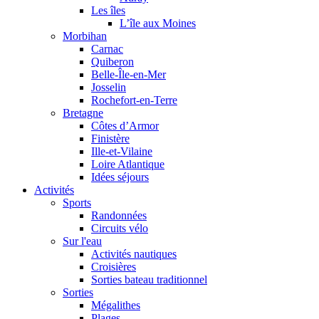
Les îles
L’île aux Moines
Morbihan
Carnac
Quiberon
Belle-Île-en-Mer
Josselin
Rochefort-en-Terre
Bretagne
Côtes d’Armor
Finistère
Ille-et-Vilaine
Loire Atlantique
Idées séjours
Activités
Sports
Randonnées
Circuits vélo
Sur l'eau
Activités nautiques
Croisières
Sorties bateau traditionnel
Sorties
Mégalithes
Plages