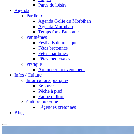
Parcs de loisirs
Agenda
Par lieux
Agenda Golfe du Morbihan
Agenda Morbihan
Temps forts Bretagne
Par thèmes
Festivals de musique
Fêtes bretonnes
Fêtes maritimes
Fêtes médiévales
Pratique
Annoncer un événement
Infos / Culture
Informations pratiques
Se loger
Pêche à pied
Faune et flore
Culture bretonne
Légendes bretonnes
Blog