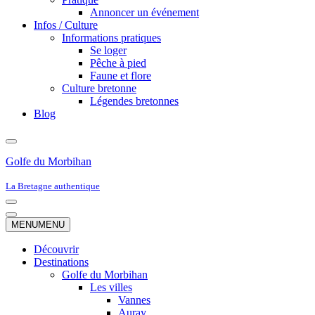
Annoncer un événement
Infos / Culture
Informations pratiques
Se loger
Pêche à pied
Faune et flore
Culture bretonne
Légendes bretonnes
Blog
Golfe du Morbihan
La Bretagne authentique
Menu
de
Menu
MENU
MENU
navigation
de
navigation
Découvrir
Destinations
Golfe du Morbihan
Les villes
Vannes
Auray