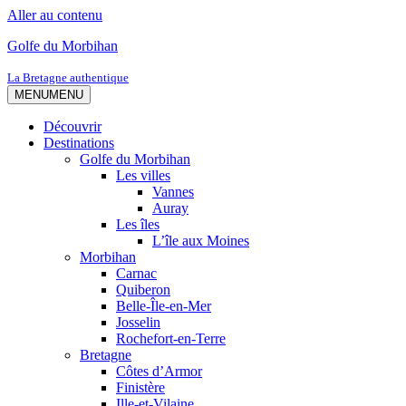
Aller au contenu
Golfe du Morbihan
La Bretagne authentique
MENU
MENU
Découvrir
Destinations
Golfe du Morbihan
Les villes
Vannes
Auray
Les îles
L’île aux Moines
Morbihan
Carnac
Quiberon
Belle-Île-en-Mer
Josselin
Rochefort-en-Terre
Bretagne
Côtes d’Armor
Finistère
Ille-et-Vilaine