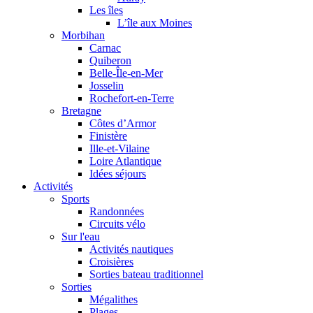
Les îles
L’île aux Moines
Morbihan
Carnac
Quiberon
Belle-Île-en-Mer
Josselin
Rochefort-en-Terre
Bretagne
Côtes d’Armor
Finistère
Ille-et-Vilaine
Loire Atlantique
Idées séjours
Activités
Sports
Randonnées
Circuits vélo
Sur l'eau
Activités nautiques
Croisières
Sorties bateau traditionnel
Sorties
Mégalithes
Plages