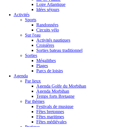
Loire Atlantique
Idées séjours
Activités
Sports
Randonnées
Circuits vélo
Sur l'eau
Activités nautiques
Croisières
Sorties bateau traditionnel
Sorties
Mégalithes
Plages
Parcs de loisirs
Agenda
Par lieux
Agenda Golfe du Morbihan
Agenda Morbihan
Temps forts Bretagne
Par thèmes
Festivals de musique
Fêtes bretonnes
Fêtes maritimes
Fêtes médiévales
Pratique