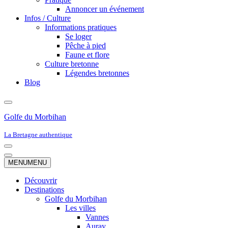
Annoncer un événement
Infos / Culture
Informations pratiques
Se loger
Pêche à pied
Faune et flore
Culture bretonne
Légendes bretonnes
Blog
Golfe du Morbihan
La Bretagne authentique
Menu
de
Menu
MENU
MENU
navigation
de
navigation
Découvrir
Destinations
Golfe du Morbihan
Les villes
Vannes
Auray