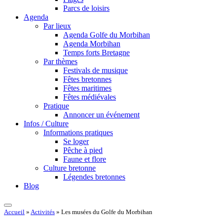
Parcs de loisirs
Agenda
Par lieux
Agenda Golfe du Morbihan
Agenda Morbihan
Temps forts Bretagne
Par thèmes
Festivals de musique
Fêtes bretonnes
Fêtes maritimes
Fêtes médiévales
Pratique
Annoncer un événement
Infos / Culture
Informations pratiques
Se loger
Pêche à pied
Faune et flore
Culture bretonne
Légendes bretonnes
Blog
Accueil
»
Activités
»
Les musées du Golfe du Morbihan