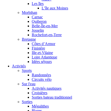
Les îles
L’île aux Moines
Morbihan
Carnac
Quiberon
Belle-Île-en-Mer
Josselin
Rochefort-en-Terre
Bretagne
Côtes d’Armor
Finistère
Ille-et-Vilaine
Loire Atlantique
Idées séjours
Activités
Sports
Randonnées
Circuits vélo
Sur l'eau
Activités nautiques
Croisières
Sorties bateau traditionnel
Sorties
Mégalithes
Plages