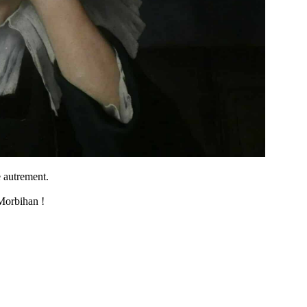
e autrement.
 Morbihan !