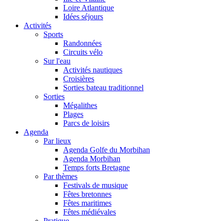
Loire Atlantique
Idées séjours
Activités
Sports
Randonnées
Circuits vélo
Sur l'eau
Activités nautiques
Croisières
Sorties bateau traditionnel
Sorties
Mégalithes
Plages
Parcs de loisirs
Agenda
Par lieux
Agenda Golfe du Morbihan
Agenda Morbihan
Temps forts Bretagne
Par thèmes
Festivals de musique
Fêtes bretonnes
Fêtes maritimes
Fêtes médiévales
Pratique