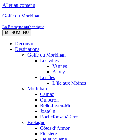
Aller au contenu
Golfe du Morbihan
La Bretagne authentique
MENU
MENU
Découvrir
Destinations
Golfe du Morbihan
Les villes
Vannes
Auray
Les îles
L’île aux Moines
Morbihan
Carnac
Quiberon
Belle-Île-en-Mer
Josselin
Rochefort-en-Terre
Bretagne
Côtes d’Armor
Finistère
Ille-et-Vilaine