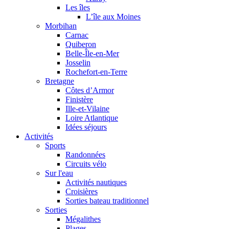
Les îles
L’île aux Moines
Morbihan
Carnac
Quiberon
Belle-Île-en-Mer
Josselin
Rochefort-en-Terre
Bretagne
Côtes d’Armor
Finistère
Ille-et-Vilaine
Loire Atlantique
Idées séjours
Activités
Sports
Randonnées
Circuits vélo
Sur l'eau
Activités nautiques
Croisières
Sorties bateau traditionnel
Sorties
Mégalithes
Plages