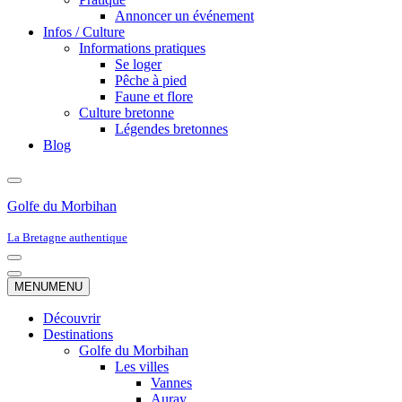
Annoncer un événement
Infos / Culture
Informations pratiques
Se loger
Pêche à pied
Faune et flore
Culture bretonne
Légendes bretonnes
Blog
Golfe du Morbihan
La Bretagne authentique
Menu
de
Menu
MENU
MENU
navigation
de
navigation
Découvrir
Destinations
Golfe du Morbihan
Les villes
Vannes
Auray