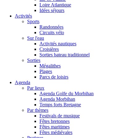
Loire Atlantique
Idées séjours
Activités
Sports
Randonnées
Circuits vélo
Sur l'eau
Activités nautiques
Croisières
Sorties bateau traditionnel
Sorties
Mégalithes
Plages
Parcs de loisirs
Agenda
Par lieux
Agenda Golfe du Morbihan
Agenda Morbihan
Temps forts Bretagne
Par thèmes
Festivals de musique
Fêtes bretonnes
Fêtes maritimes
Fêtes médiévales
Pratique