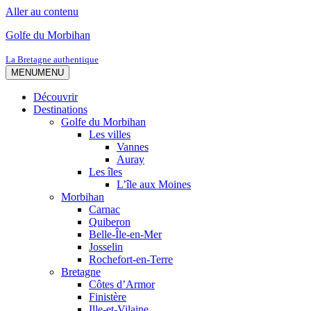
Aller au contenu
Golfe du Morbihan
La Bretagne authentique
MENU
MENU
Découvrir
Destinations
Golfe du Morbihan
Les villes
Vannes
Auray
Les îles
L’île aux Moines
Morbihan
Carnac
Quiberon
Belle-Île-en-Mer
Josselin
Rochefort-en-Terre
Bretagne
Côtes d’Armor
Finistère
Ille-et-Vilaine