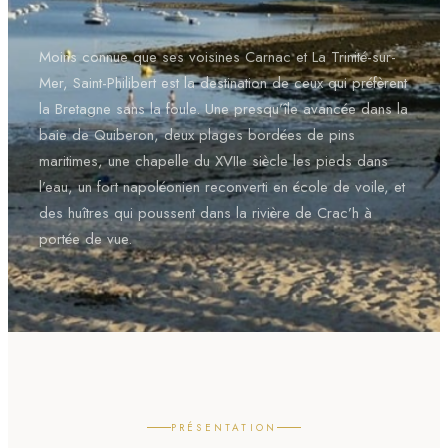
Moins connue que ses voisines Carnac et La Trinité-sur-
Mer, Saint-Philibert est la destination de ceux qui préfèrent
la Bretagne sans la foule. Une presqu’île avancée dans la
baie de Quiberon, deux plages bordées de pins
maritimes, une chapelle du XVIIe siècle les pieds dans
l’eau, un fort napoléonien reconverti en école de voile, et
des huîtres qui poussent dans la rivière de Crac’h à
portée de vue.
PRÉSENTATION