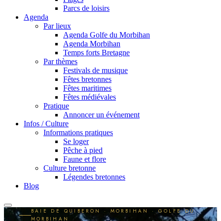
Parcs de loisirs
Agenda
Par lieux
Agenda Golfe du Morbihan
Agenda Morbihan
Temps forts Bretagne
Par thèmes
Festivals de musique
Fêtes bretonnes
Fêtes maritimes
Fêtes médiévales
Pratique
Annoncer un événement
Infos / Culture
Informations pratiques
Se loger
Pêche à pied
Faune et flore
Culture bretonne
Légendes bretonnes
Blog
BAIE DE QUIBERON · MORBIHAN · GOLFE DU
MORBIHAN