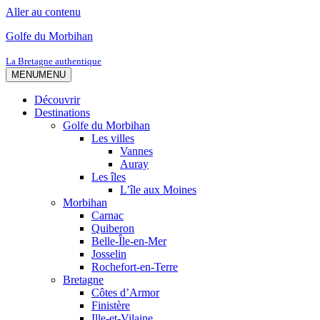
Aller au contenu
Golfe du Morbihan
La Bretagne authentique
MENU
MENU
Découvrir
Destinations
Golfe du Morbihan
Les villes
Vannes
Auray
Les îles
L’île aux Moines
Morbihan
Carnac
Quiberon
Belle-Île-en-Mer
Josselin
Rochefort-en-Terre
Bretagne
Côtes d’Armor
Finistère
Ille-et-Vilaine