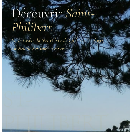
Découvrir
Saint-
Philibert
Entre rivière du Ster et baie de Quiberon — plages,
ostréiculture et sentiers côtiers
ST-
PHILIBERT