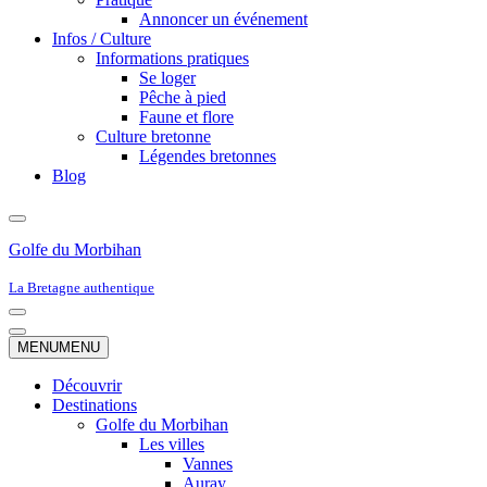
Annoncer un événement
Infos / Culture
Informations pratiques
Se loger
Pêche à pied
Faune et flore
Culture bretonne
Légendes bretonnes
Blog
Golfe du Morbihan
La Bretagne authentique
Menu
de
Menu
MENU
MENU
navigation
de
navigation
Découvrir
Destinations
Golfe du Morbihan
Les villes
Vannes
Auray