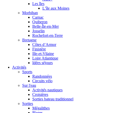
Les îles
L’île aux Moines
Morbihan
Carnac
Quiberon
Belle-Île-en-Mer
Josselin
Rochefort-en-Terre
Bretagne
Côtes d’Armor
Finistère
Ille-et-Vilaine
Loire Atlantique
Idées séjours
Activités
Sports
Randonnées
Circuits vélo
Sur l'eau
Activités nautiques
Croisières
Sorties bateau traditionnel
Sorties
Mégalithes
Plages