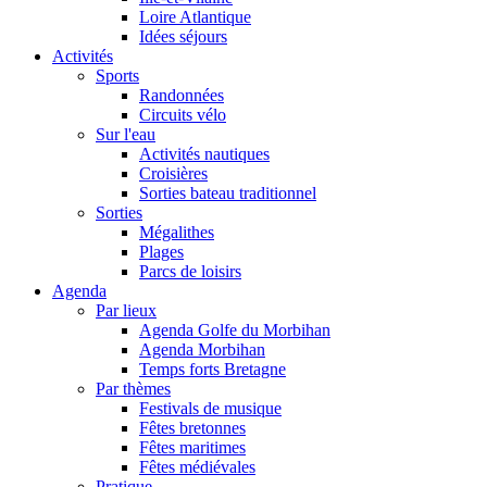
Loire Atlantique
Idées séjours
Activités
Sports
Randonnées
Circuits vélo
Sur l'eau
Activités nautiques
Croisières
Sorties bateau traditionnel
Sorties
Mégalithes
Plages
Parcs de loisirs
Agenda
Par lieux
Agenda Golfe du Morbihan
Agenda Morbihan
Temps forts Bretagne
Par thèmes
Festivals de musique
Fêtes bretonnes
Fêtes maritimes
Fêtes médiévales
Pratique