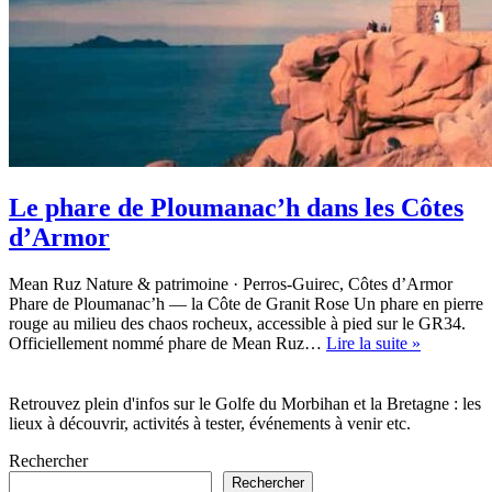
Le phare de Ploumanac’h dans les Côtes
d’Armor
Mean Ruz Nature & patrimoine · Perros-Guirec, Côtes d’Armor
Phare de Ploumanac’h — la Côte de Granit Rose Un phare en pierre
rouge au milieu des chaos rocheux, accessible à pied sur le GR34.
Le
Officiellement nommé phare de Mean Ruz…
Lire la suite »
phare
de
Ploumana
Retrouvez plein d'infos sur le Golfe du Morbihan et la Bretagne : les
dans
lieux à découvrir, activités à tester, événements à venir etc.
les
Rechercher
Côtes
d’Armor
Rechercher