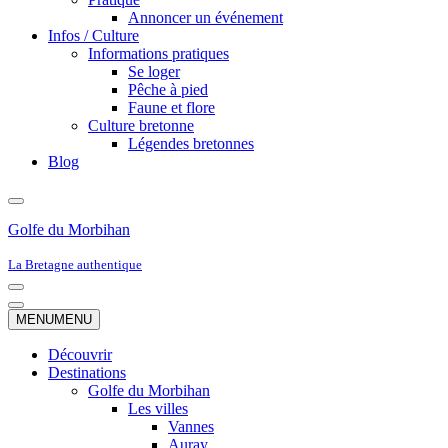
Annoncer un événement
Infos / Culture
Informations pratiques
Se loger
Pêche à pied
Faune et flore
Culture bretonne
Légendes bretonnes
Blog
Golfe du Morbihan
La Bretagne authentique
Menu
de
Menu
MENU
MENU
navigation
de
navigation
Découvrir
Destinations
Golfe du Morbihan
Les villes
Vannes
Auray