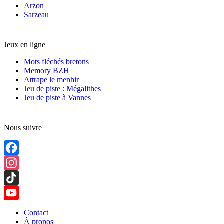
Arzon
Sarzeau
Jeux en ligne
Mots fléchés bretons
Memory BZH
Attrape le menhir
Jeu de piste : Mégalithes
Jeu de piste à Vannes
Nous suivre
Facebook
Instagram
TikTok
YouTube
Contact
À propos
Channel