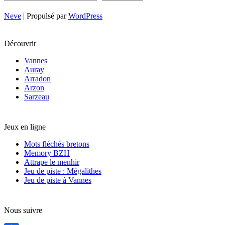
Neve
| Propulsé par
WordPress
Découvrir
Vannes
Auray
Arradon
Arzon
Sarzeau
Jeux en ligne
Mots fléchés bretons
Memory BZH
Attrape le menhir
Jeu de piste : Mégalithes
Jeu de piste à Vannes
Nous suivre