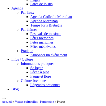
Parcs de loisirs
Agenda
Par lieux
Agenda Golfe du Morbihan
Agenda Morbihan
Temps forts Bretagne
Par thèmes
Festivals de musique
Fêtes bretonnes
Fêtes maritimes
Fêtes médiévales
Pratique
Annoncer un événement
Infos / Culture
Informations pratiques
Se loger
Pêche à pied
Faune et flore
Culture bretonne
Légendes bretonnes
Blog
Accueil
»
Visites culturelles - Patrimoine
»
Phares