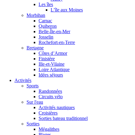
Les îles
L’île aux Moines
Morbihan
Carnac
Quiberon
Belle-Île-en-Mer
Josselin
Rochefort-en-Terre
Bretagne
Côtes d’Armor
Finistère
Ille-et-Vilaine
Loire Atlantique
Idées séjours
Activités
Sports
Randonnées
Circuits vélo
Sur l'eau
Activités nautiques
Croisières
Sorties bateau traditionnel
Sorties
Mégalithes
Plages