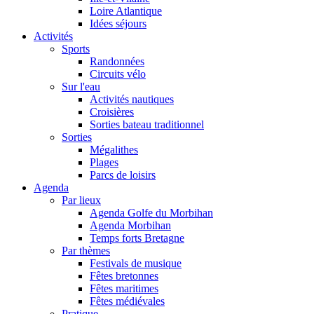
Loire Atlantique
Idées séjours
Activités
Sports
Randonnées
Circuits vélo
Sur l'eau
Activités nautiques
Croisières
Sorties bateau traditionnel
Sorties
Mégalithes
Plages
Parcs de loisirs
Agenda
Par lieux
Agenda Golfe du Morbihan
Agenda Morbihan
Temps forts Bretagne
Par thèmes
Festivals de musique
Fêtes bretonnes
Fêtes maritimes
Fêtes médiévales
Pratique