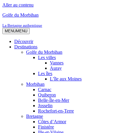
Aller au contenu
Golfe du Morbihan
La Bretagne authentique
MENU
MENU
Découvrir
Destinations
Golfe du Morbihan
Les villes
Vannes
Auray
Les îles
L’île aux Moines
Morbihan
Carnac
Quiberon
Belle-Île-en-Mer
Josselin
Rochefort-en-Terre
Bretagne
Côtes d’Armor
Finistère
Ille-et-Vilaine