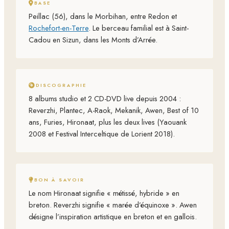
BASE
Peillac (56), dans le Morbihan, entre Redon et
Rochefort-en-Terre
. Le berceau familial est à Saint-
Cadou en Sizun, dans les Monts d’Arrée.
DISCOGRAPHIE
8 albums studio et 2 CD-DVD live depuis 2004 :
Reverzhi, Plantec, A-Raok, Mekanik, Awen, Best of 10
ans, Furies, Hironaat, plus les deux lives (Yaouank
2008 et Festival Interceltique de Lorient 2018).
BON À SAVOIR
Le nom Hironaat signifie « métissé, hybride » en
breton. Reverzhi signifie « marée d’équinoxe ». Awen
désigne l’inspiration artistique en breton et en gallois.