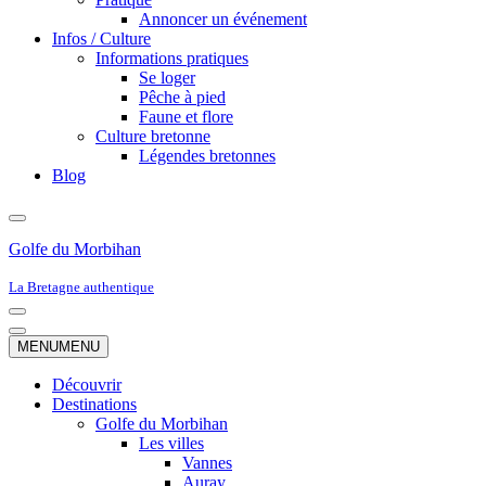
Annoncer un événement
Infos / Culture
Informations pratiques
Se loger
Pêche à pied
Faune et flore
Culture bretonne
Légendes bretonnes
Blog
Golfe du Morbihan
La Bretagne authentique
Menu
de
Menu
MENU
MENU
navigation
de
navigation
Découvrir
Destinations
Golfe du Morbihan
Les villes
Vannes
Auray