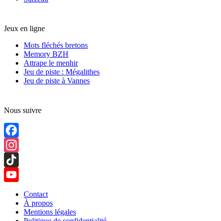
Jeux en ligne
Mots fléchés bretons
Memory BZH
Attrape le menhir
Jeu de piste : Mégalithes
Jeu de piste à Vannes
Nous suivre
Facebook
Instagram
TikTok
YouTube
Contact
À propos
Channel
Mentions légales
Politique de confidentialité