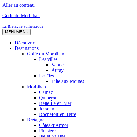
Aller au contenu
Golfe du Morbihan
La Bretagne authentique
MENU
MENU
Découvrir
Destinations
Golfe du Morbihan
Les villes
Vannes
Auray
Les îles
L’île aux Moines
Morbihan
Carnac
Quiberon
Belle-Île-en-Mer
Josselin
Rochefort-en-Terre
Bretagne
Côtes d’Armor
Finistère
Ille-et-Vilaine