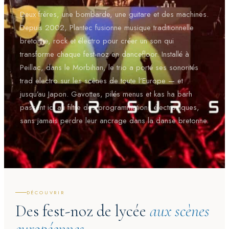
Deux frères, une bombarde, une guitare et des machines.
Depuis 2002, Plantec fusionne
musique traditionnelle
bretonne
, rock et électro pour créer un son qui
transforme chaque fest-noz en dancefloor. Installé à
Peillac, dans le Morbihan, le trio a porté ses sonorités
trad electro sur les scènes de toute l’Europe — et
jusqu’au Japon. Gavottes, pilés menus et kas ha barh
passent ici au filtre des programmations électroniques,
sans jamais perdre leur ancrage dans la danse bretonne.
DÉCOUVRIR
Des fest-noz de lycée
aux scènes
européennes