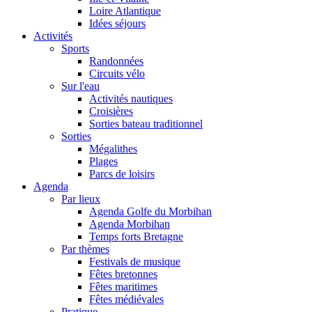
Loire Atlantique
Idées séjours
Activités
Sports
Randonnées
Circuits vélo
Sur l'eau
Activités nautiques
Croisières
Sorties bateau traditionnel
Sorties
Mégalithes
Plages
Parcs de loisirs
Agenda
Par lieux
Agenda Golfe du Morbihan
Agenda Morbihan
Temps forts Bretagne
Par thèmes
Festivals de musique
Fêtes bretonnes
Fêtes maritimes
Fêtes médiévales
Pratique