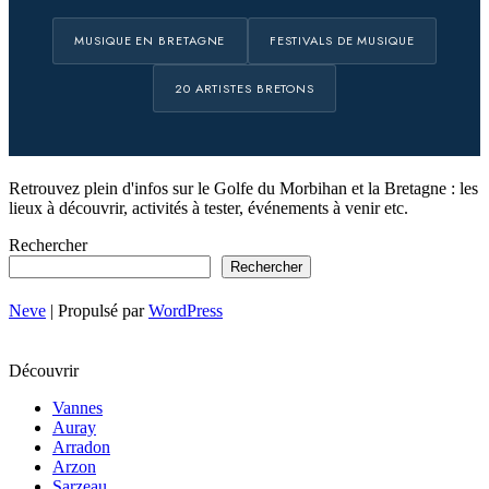
MUSIQUE EN BRETAGNE
FESTIVALS DE MUSIQUE
20 ARTISTES BRETONS
Retrouvez plein d'infos sur le Golfe du Morbihan et la Bretagne : les
lieux à découvrir, activités à tester, événements à venir etc.
Rechercher
Rechercher
Neve
| Propulsé par
WordPress
Découvrir
Vannes
Auray
Arradon
Arzon
Sarzeau