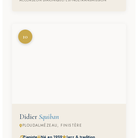
10
Didier
Squiban
PLOUDALMÉZEAU, FINISTÈRE
Pianiste
Né en 1959
Jazz & tradition