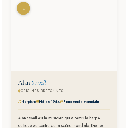
2
Alan
Stivell
ORIGINES BRETONNES
Harpiste
Né en 1944
Renommée mondiale
Alan Stivell est le musicien qui a remis la harpe
celtique au centre de la scène mondiale. Dès les