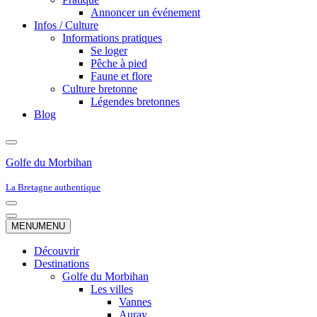
Annoncer un événement
Infos / Culture
Informations pratiques
Se loger
Pêche à pied
Faune et flore
Culture bretonne
Légendes bretonnes
Blog
Golfe du Morbihan
La Bretagne authentique
Menu
de
Menu
MENU
MENU
navigation
de
navigation
Découvrir
Destinations
Golfe du Morbihan
Les villes
Vannes
Auray