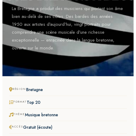
La Bretagne a produit des musiciens qui portent son âme
bien au-delà de ses côtes. Des bardes des années
1950 aux artistes d’aujourd’hui, vingt portraits pour
comprendre une scène musicale d’une richesse
exceptionnelle — enracinée dans la langue bretonne,
ouverte sur le monde.
Bretagne
RÉGION
Top 20
FORMAT
Musique bretonne
THÈME
Gratuit (écoute)
ACCÈS