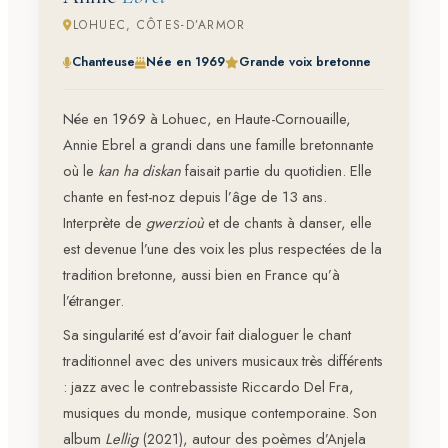
LOHUEC, CÔTES-D’ARMOR
Chanteuse
Née en 1969
Grande voix bretonne
Née en 1969 à Lohuec, en Haute-Cornouaille,
Annie Ebrel a grandi dans une famille bretonnante
où le
kan ha diskan
faisait partie du quotidien. Elle
chante en fest-noz depuis l’âge de 13 ans.
Interprète de
gwerzioù
et de chants à danser, elle
est devenue l’une des voix les plus respectées de la
tradition bretonne, aussi bien en France qu’à
l’étranger.
Sa singularité est d’avoir fait dialoguer le chant
traditionnel avec des univers musicaux très différents
: jazz avec le contrebassiste Riccardo Del Fra,
musiques du monde, musique contemporaine. Son
album
Lellig
(2021), autour des poèmes d’Anjela