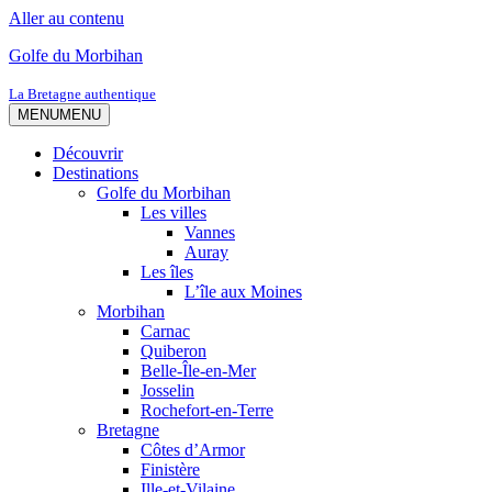
Aller au contenu
Golfe du Morbihan
La Bretagne authentique
MENU
MENU
Découvrir
Destinations
Golfe du Morbihan
Les villes
Vannes
Auray
Les îles
L’île aux Moines
Morbihan
Carnac
Quiberon
Belle-Île-en-Mer
Josselin
Rochefort-en-Terre
Bretagne
Côtes d’Armor
Finistère
Ille-et-Vilaine