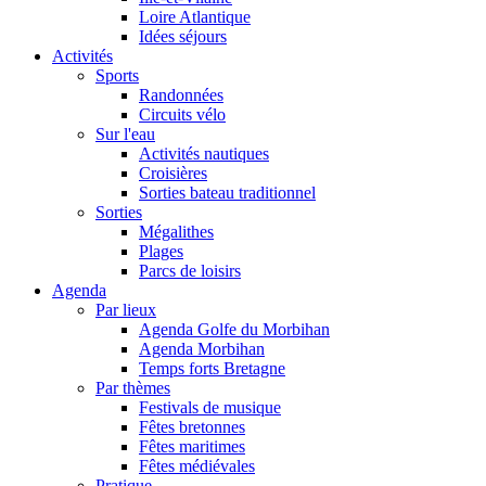
Loire Atlantique
Idées séjours
Activités
Sports
Randonnées
Circuits vélo
Sur l'eau
Activités nautiques
Croisières
Sorties bateau traditionnel
Sorties
Mégalithes
Plages
Parcs de loisirs
Agenda
Par lieux
Agenda Golfe du Morbihan
Agenda Morbihan
Temps forts Bretagne
Par thèmes
Festivals de musique
Fêtes bretonnes
Fêtes maritimes
Fêtes médiévales
Pratique