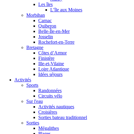
Les îles
L’île aux Moines
Morbihan
Carnac
Quiberon
Belle-Île-en-Mer
Josselin
Rochefort-en-Terre
Bretagne
Côtes d’Armor
Finistère
Ille-et-Vilaine
Loire Atlantique
Idées séjours
Activités
Sports
Randonnées
Circuits vélo
Sur l'eau
Activités nautiques
Croisières
Sorties bateau traditionnel
Sorties
Mégalithes
Plages