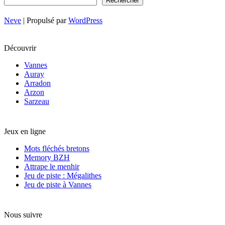
Rechercher
Séné
Neve
| Propulsé par
WordPress
Découvrir
Vannes
Auray
Arradon
Arzon
Sarzeau
Jeux en ligne
Mots fléchés bretons
Memory BZH
Attrape le menhir
Jeu de piste : Mégalithes
Jeu de piste à Vannes
Nous suivre