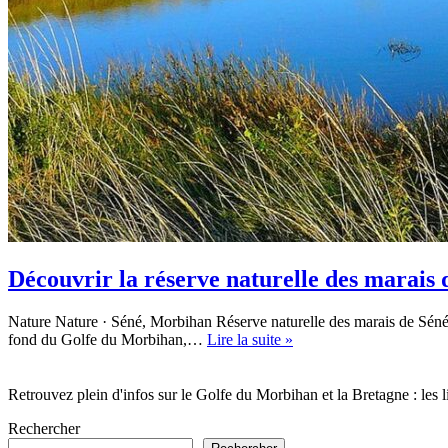
Découvrir la réserve naturelle des marais 
Nature Nature · Séné, Morbihan Réserve naturelle des marais de Séné
Découvrir
fond du Golfe du Morbihan,…
Lire la suite »
la
réserve
naturelle
Retrouvez plein d'infos sur le Golfe du Morbihan et la Bretagne : les li
des
Rechercher
marais
de