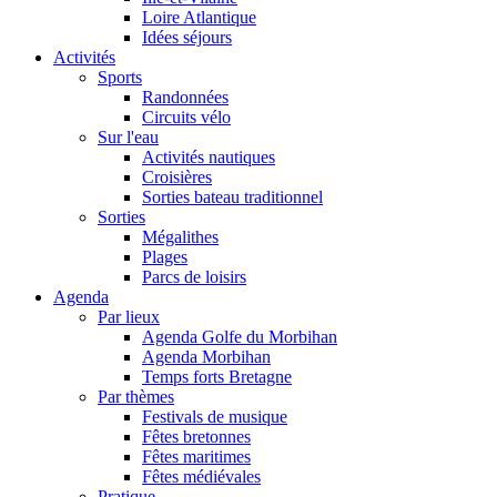
Loire Atlantique
Idées séjours
Activités
Sports
Randonnées
Circuits vélo
Sur l'eau
Activités nautiques
Croisières
Sorties bateau traditionnel
Sorties
Mégalithes
Plages
Parcs de loisirs
Agenda
Par lieux
Agenda Golfe du Morbihan
Agenda Morbihan
Temps forts Bretagne
Par thèmes
Festivals de musique
Fêtes bretonnes
Fêtes maritimes
Fêtes médiévales
Pratique