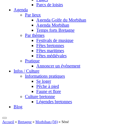
Parcs de loisirs
Agenda
Par lieux
Agenda Golfe du Morbihan
Agenda Morbihan
Temps forts Bretagne
Par thèmes
Festivals de musique
Fêtes bretonnes
Fêtes maritimes
Fêtes médiévales
Pratique
Annoncer un événement
Infos / Culture
Informations pratiques
Se loger
Pêche à pied
Faune et flore
Culture bretonne
Légendes bretonnes
Blog
Accueil
»
Bretagne
»
Morbihan (56)
»
Séné