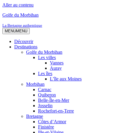
Aller au contenu
Golfe du Morbihan
La Bretagne authentique
MENU
MENU
Découvrir
Destinations
Golfe du Morbihan
Les villes
Vannes
Auray
Les îles
L’île aux Moines
Morbihan
Carnac
Quiberon
Belle-Île-en-Mer
Josselin
Rochefort-en-Terre
Bretagne
Côtes d’Armor
Finistère
Ille-et-Vilaine