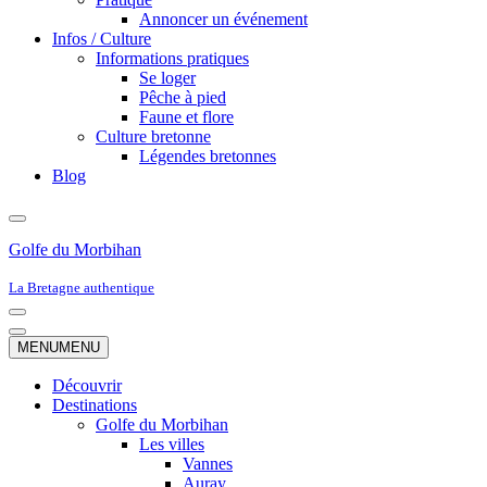
Annoncer un événement
Infos / Culture
Informations pratiques
Se loger
Pêche à pied
Faune et flore
Culture bretonne
Légendes bretonnes
Blog
Golfe du Morbihan
La Bretagne authentique
Menu
de
Menu
MENU
MENU
navigation
de
navigation
Découvrir
Destinations
Golfe du Morbihan
Les villes
Vannes
Auray