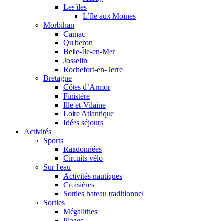
Les îles
L’île aux Moines
Morbihan
Carnac
Quiberon
Belle-Île-en-Mer
Josselin
Rochefort-en-Terre
Bretagne
Côtes d’Armor
Finistère
Ille-et-Vilaine
Loire Atlantique
Idées séjours
Activités
Sports
Randonnées
Circuits vélo
Sur l'eau
Activités nautiques
Croisières
Sorties bateau traditionnel
Sorties
Mégalithes
Plages