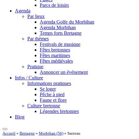
Parcs de loisirs
Agenda
Par lieux
Agenda Golfe du Morbihan
Agenda Morbihan
Temps forts Bretagne
Par thèmes
Festivals de musique
Fêtes bretonnes
Fêtes maritimes
Fêtes médiévales
Pratique
Annoncer un événement
Infos / Culture
Informations pratiques
Se loger
Pêche à pied
Faune et flore
Culture bretonne
Légendes bretonnes
Blog
Accueil
»
Bretagne
»
Morbihan (56)
»
Sarzeau