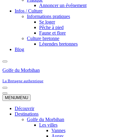
Annoncer un événement
Infos / Culture
Informations pratiques
Se loger
Pêche à pied
Faune et flore
Culture bretonne
Légendes bretonnes
Blog
Golfe du Morbihan
La Bretagne authentique
Menu
de
Menu
MENU
MENU
navigation
de
navigation
Découvrir
Destinations
Golfe du Morbihan
Les villes
Vannes
Auray