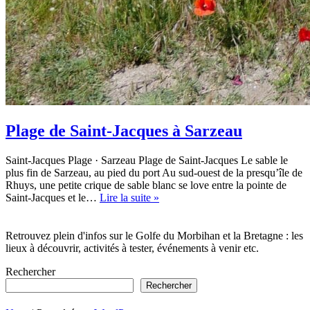
Plage de Saint-Jacques à Sarzeau
Saint-Jacques Plage · Sarzeau Plage de Saint-Jacques Le sable le
plus fin de Sarzeau, au pied du port Au sud-ouest de la presqu’île de
Rhuys, une petite crique de sable blanc se love entre la pointe de
Plage
Saint-Jacques et le…
Lire la suite »
de
Saint-
Jacques
Retrouvez plein d'infos sur le Golfe du Morbihan et la Bretagne : les
à
lieux à découvrir, activités à tester, événements à venir etc.
Sarzeau
Rechercher
Rechercher