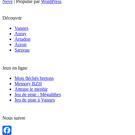
Neve
| Propulsé par
WordPress
Découvrir
Vannes
Auray
Arradon
Arzon
Sarzeau
Jeux en ligne
Mots fléchés bretons
Memory BZH
Attrape le menhir
Jeu de piste : Mégalithes
Jeu de piste à Vannes
Nous suivre