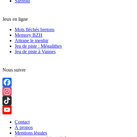
Sarzeau
Jeux en ligne
Mots fléchés bretons
Memory BZH
Attrape le menhir
Jeu de piste : Mégalithes
Jeu de piste à Vannes
Nous suivre
Facebook
Instagram
TikTok
YouTube
Contact
À propos
Channel
Mentions légales