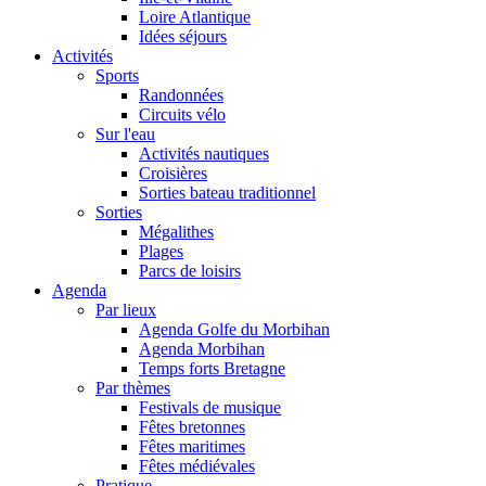
Loire Atlantique
Idées séjours
Activités
Sports
Randonnées
Circuits vélo
Sur l'eau
Activités nautiques
Croisières
Sorties bateau traditionnel
Sorties
Mégalithes
Plages
Parcs de loisirs
Agenda
Par lieux
Agenda Golfe du Morbihan
Agenda Morbihan
Temps forts Bretagne
Par thèmes
Festivals de musique
Fêtes bretonnes
Fêtes maritimes
Fêtes médiévales
Pratique