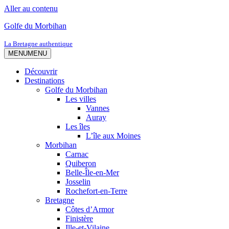
Aller au contenu
Golfe du Morbihan
La Bretagne authentique
MENU
MENU
Découvrir
Destinations
Golfe du Morbihan
Les villes
Vannes
Auray
Les îles
L’île aux Moines
Morbihan
Carnac
Quiberon
Belle-Île-en-Mer
Josselin
Rochefort-en-Terre
Bretagne
Côtes d’Armor
Finistère
Ille-et-Vilaine