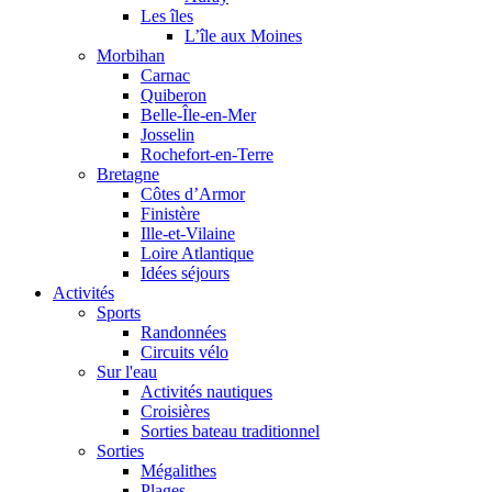
Les îles
L’île aux Moines
Morbihan
Carnac
Quiberon
Belle-Île-en-Mer
Josselin
Rochefort-en-Terre
Bretagne
Côtes d’Armor
Finistère
Ille-et-Vilaine
Loire Atlantique
Idées séjours
Activités
Sports
Randonnées
Circuits vélo
Sur l'eau
Activités nautiques
Croisières
Sorties bateau traditionnel
Sorties
Mégalithes
Plages