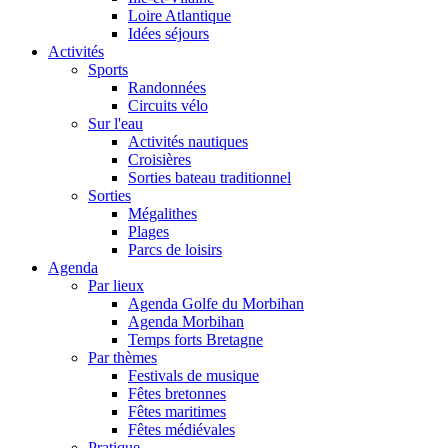
Loire Atlantique
Idées séjours
Activités
Sports
Randonnées
Circuits vélo
Sur l'eau
Activités nautiques
Croisières
Sorties bateau traditionnel
Sorties
Mégalithes
Plages
Parcs de loisirs
Agenda
Par lieux
Agenda Golfe du Morbihan
Agenda Morbihan
Temps forts Bretagne
Par thèmes
Festivals de musique
Fêtes bretonnes
Fêtes maritimes
Fêtes médiévales
Pratique