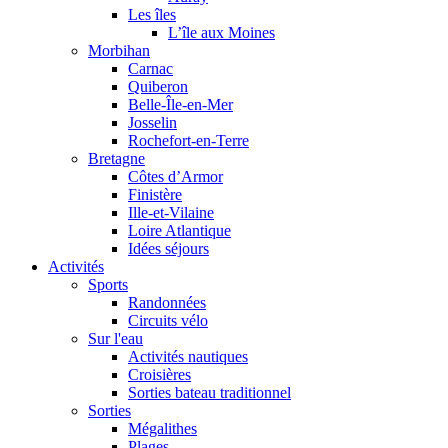
Les îles
L’île aux Moines
Morbihan
Carnac
Quiberon
Belle-Île-en-Mer
Josselin
Rochefort-en-Terre
Bretagne
Côtes d’Armor
Finistère
Ille-et-Vilaine
Loire Atlantique
Idées séjours
Activités
Sports
Randonnées
Circuits vélo
Sur l'eau
Activités nautiques
Croisières
Sorties bateau traditionnel
Sorties
Mégalithes
Plages