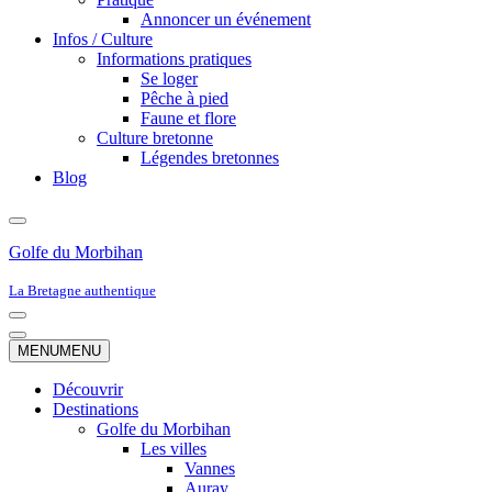
Annoncer un événement
Infos / Culture
Informations pratiques
Se loger
Pêche à pied
Faune et flore
Culture bretonne
Légendes bretonnes
Blog
Golfe du Morbihan
La Bretagne authentique
Menu
de
Menu
MENU
MENU
navigation
de
navigation
Découvrir
Destinations
Golfe du Morbihan
Les villes
Vannes
Auray