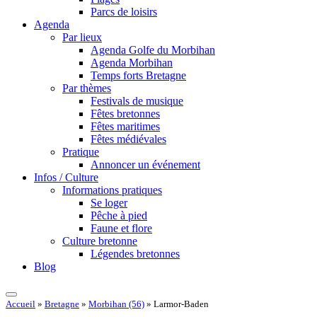
Parcs de loisirs
Agenda
Par lieux
Agenda Golfe du Morbihan
Agenda Morbihan
Temps forts Bretagne
Par thèmes
Festivals de musique
Fêtes bretonnes
Fêtes maritimes
Fêtes médiévales
Pratique
Annoncer un événement
Infos / Culture
Informations pratiques
Se loger
Pêche à pied
Faune et flore
Culture bretonne
Légendes bretonnes
Blog
Accueil
»
Bretagne
»
Morbihan (56)
»
Larmor-Baden