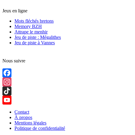
Jeux en ligne
Mots fléchés bretons
Memory BZH
Attrape le menhir
Jeu de piste : Mégalithes
Jeu de piste à Vannes
Nous suivre
Facebook
Instagram
TikTok
YouTube
Contact
À propos
Channel
Mentions légales
Politique de confidentialité