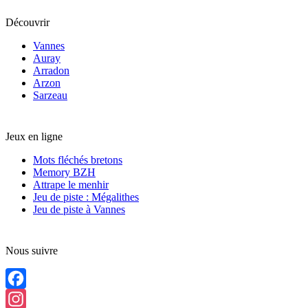
Découvrir
Vannes
Auray
Arradon
Arzon
Sarzeau
Jeux en ligne
Mots fléchés bretons
Memory BZH
Attrape le menhir
Jeu de piste : Mégalithes
Jeu de piste à Vannes
Nous suivre
Facebook