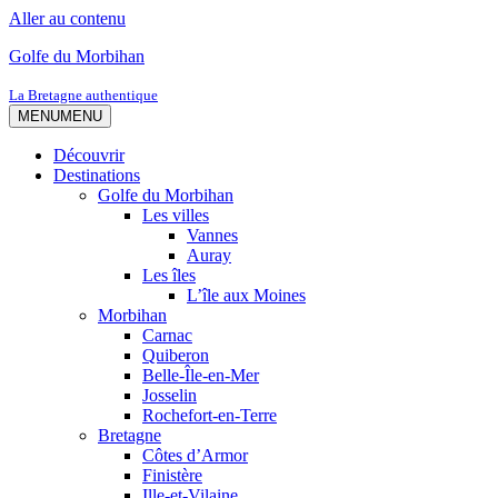
Aller au contenu
Golfe du Morbihan
La Bretagne authentique
MENU
MENU
Découvrir
Destinations
Golfe du Morbihan
Les villes
Vannes
Auray
Les îles
L’île aux Moines
Morbihan
Carnac
Quiberon
Belle-Île-en-Mer
Josselin
Rochefort-en-Terre
Bretagne
Côtes d’Armor
Finistère
Ille-et-Vilaine