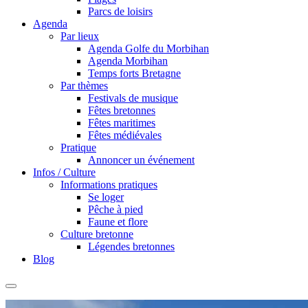
Parcs de loisirs
Agenda
Par lieux
Agenda Golfe du Morbihan
Agenda Morbihan
Temps forts Bretagne
Par thèmes
Festivals de musique
Fêtes bretonnes
Fêtes maritimes
Fêtes médiévales
Pratique
Annoncer un événement
Infos / Culture
Informations pratiques
Se loger
Pêche à pied
Faune et flore
Culture bretonne
Légendes bretonnes
Blog