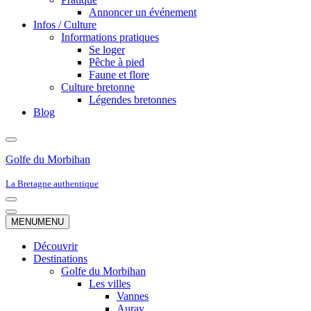
Annoncer un événement
Infos / Culture
Informations pratiques
Se loger
Pêche à pied
Faune et flore
Culture bretonne
Légendes bretonnes
Blog
Golfe du Morbihan
La Bretagne authentique
Menu
de
Menu
MENU
MENU
navigation
de
navigation
Découvrir
Destinations
Golfe du Morbihan
Les villes
Vannes
Auray