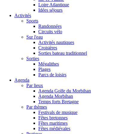
Loire Atlantique
Idées séjours
Activités
Sports
Randonnées
Circuits vélo
Sur l'eau
Activités nautiques
Croisières
Sorties bateau traditionnel
Sorties
Mégalithes
Plages
Parcs de loisirs
Agenda
Par lieux
Agenda Golfe du Morbihan
Agenda Morbihan
Temps forts Bretagne
Par thèmes
Festivals de musique
Fêtes bretonnes
Fêtes maritimes
Fêtes médiévales
Pratique