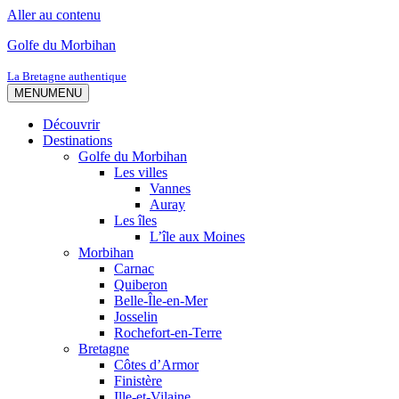
Aller au contenu
Golfe du Morbihan
La Bretagne authentique
MENU
MENU
Découvrir
Destinations
Golfe du Morbihan
Les villes
Vannes
Auray
Les îles
L’île aux Moines
Morbihan
Carnac
Quiberon
Belle-Île-en-Mer
Josselin
Rochefort-en-Terre
Bretagne
Côtes d’Armor
Finistère
Ille-et-Vilaine