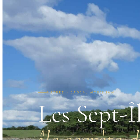
NATURE · BADEN, MORBIHAN
Les Sept-Î
île secrète 