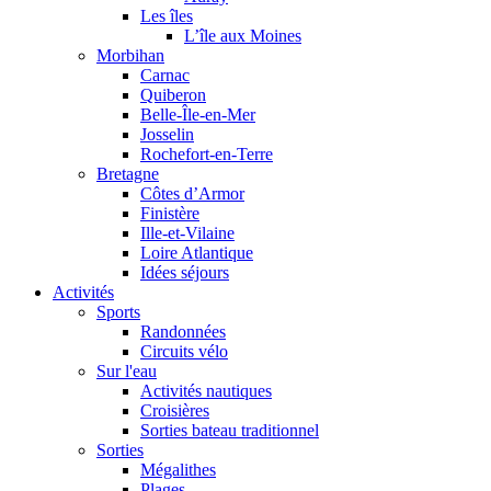
Les îles
L’île aux Moines
Morbihan
Carnac
Quiberon
Belle-Île-en-Mer
Josselin
Rochefort-en-Terre
Bretagne
Côtes d’Armor
Finistère
Ille-et-Vilaine
Loire Atlantique
Idées séjours
Activités
Sports
Randonnées
Circuits vélo
Sur l'eau
Activités nautiques
Croisières
Sorties bateau traditionnel
Sorties
Mégalithes
Plages