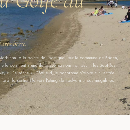
marée basse.
u Morbihan. À la pointe de Locmiquel, sur la commune de
Baden
,
 le continent à une île privée au nom trompeur : les Sept-Îles.
iz, « l’île sèche ». Côté sud, le panorama s’ouvre sur l’entrée
ord, le sentier file vers l’étang de Toulvern et ses mégalithes.