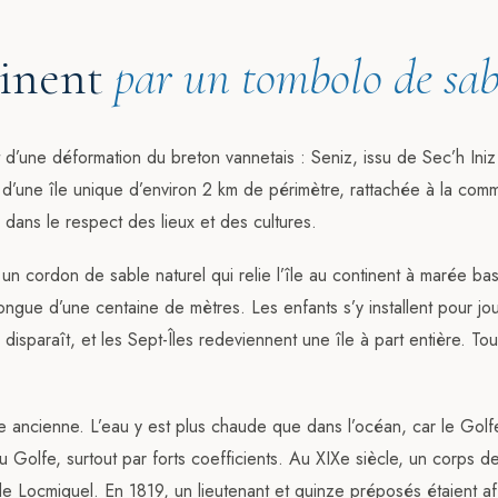
tinent
par un tombolo de sab
d’une déformation du breton vannetais : Seniz, issu de Sec’h Iniz (
git d’une île unique d’environ 2 km de périmètre, rattachée à la com
s, dans le respect des lieux et des cultures.
— un cordon de sable naturel qui relie l’île au continent à marée b
ongue d’une centaine de mètres. Les enfants s’y installent pour jo
 disparaît, et les Sept-Îles redeviennent une île à part entière. To
e ancienne. L’eau y est plus chaude que dans l’océan, car le Gol
u Golfe, surtout par forts coefficients. Au XIXe siècle, un corps d
e de Locmiquel. En 1819, un lieutenant et quinze préposés étaient 