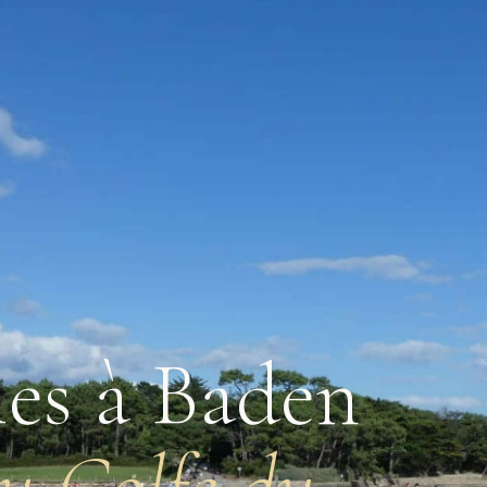
les à Baden
du Golfe du