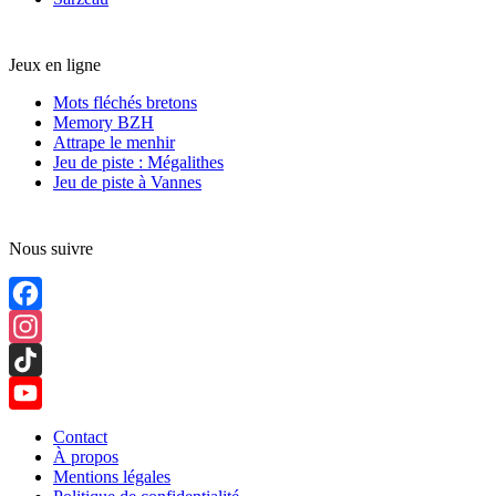
Jeux en ligne
Mots fléchés bretons
Memory BZH
Attrape le menhir
Jeu de piste : Mégalithes
Jeu de piste à Vannes
Nous suivre
Facebook
Instagram
TikTok
YouTube
Contact
À propos
Channel
Mentions légales