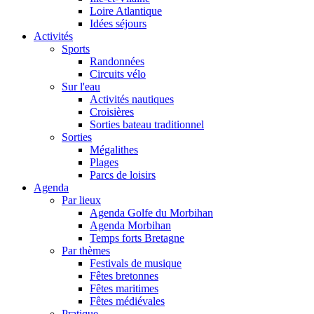
Loire Atlantique
Idées séjours
Activités
Sports
Randonnées
Circuits vélo
Sur l'eau
Activités nautiques
Croisières
Sorties bateau traditionnel
Sorties
Mégalithes
Plages
Parcs de loisirs
Agenda
Par lieux
Agenda Golfe du Morbihan
Agenda Morbihan
Temps forts Bretagne
Par thèmes
Festivals de musique
Fêtes bretonnes
Fêtes maritimes
Fêtes médiévales
Pratique