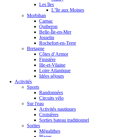
Les îles
L’île aux Moines
Morbihan
Carnac
Quiberon
Belle-Île-en-Mer
Josselin
Rochefort-en-Terre
Bretagne
Côtes d’Armor
Finistère
Ille-et-Vilaine
Loire Atlantique
Idées séjours
Activités
Sports
Randonnées
Circuits vélo
Sur l'eau
Activités nautiques
Croisières
Sorties bateau traditionnel
Sorties
Mégalithes
Plages