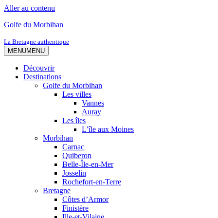
Aller au contenu
Golfe du Morbihan
La Bretagne authentique
MENU
MENU
Découvrir
Destinations
Golfe du Morbihan
Les villes
Vannes
Auray
Les îles
L’île aux Moines
Morbihan
Carnac
Quiberon
Belle-Île-en-Mer
Josselin
Rochefort-en-Terre
Bretagne
Côtes d’Armor
Finistère
Ille-et-Vilaine