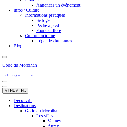
Annoncer un événement
Infos / Culture
Informations pratiques
Se loger
Pêche à pied
Faune et flore
Culture bretonne
Légendes bretonnes
Blog
Golfe du Morbihan
La Bretagne authentique
Menu
de
Menu
MENU
MENU
navigation
de
navigation
Découvrir
Destinations
Golfe du Morbihan
Les villes
Vannes
Auray