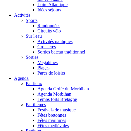
Loire Atlantique
Idées séjours
Activités
Sports
Randonnées
Circuits vélo
Sur l'eau
Activités nautiques
Croisières
Sorties bateau traditionnel
Sorties
Mégalithes
Plages
Parcs de loisirs
Agenda
Par lieux
Agenda Golfe du Morbihan
Agenda Morbihan
Temps forts Bretagne
Par thèmes
Festivals de musique
Fêtes bretonnes
Fêtes maritimes
Fêtes médiévales
Pratique