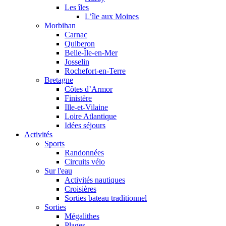
Les îles
L’île aux Moines
Morbihan
Carnac
Quiberon
Belle-Île-en-Mer
Josselin
Rochefort-en-Terre
Bretagne
Côtes d’Armor
Finistère
Ille-et-Vilaine
Loire Atlantique
Idées séjours
Activités
Sports
Randonnées
Circuits vélo
Sur l'eau
Activités nautiques
Croisières
Sorties bateau traditionnel
Sorties
Mégalithes
Plages