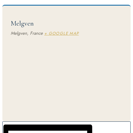
Melgven
Melgven
,
France
+ GOOGLE MAP