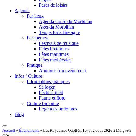
Parcs de loisirs
Agenda
Par lieux
Agenda Golfe du Morbihan
Agenda Morbihan
Temps forts Bretagne
Par thèmes
Festivals de musique
Fêtes bretonnes
Fêtes maritimes
Fêtes médiévales
Pratique
Annoncer un événement
Infos / Culture
Informations pratiques
Se loger
Pêche à pied
Faune et flore
Culture bretonne
Légendes bretonnes
Blog
Accueil
»
Évènements
»
Les Royaumes Oubliés, 1er et 2 août 2026 à Melgven
(29)