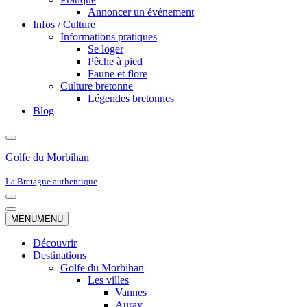
Annoncer un événement
Infos / Culture
Informations pratiques
Se loger
Pêche à pied
Faune et flore
Culture bretonne
Légendes bretonnes
Blog
Golfe du Morbihan
La Bretagne authentique
Menu
de
Menu
MENU
MENU
navigation
de
navigation
Découvrir
Destinations
Golfe du Morbihan
Les villes
Vannes
Auray