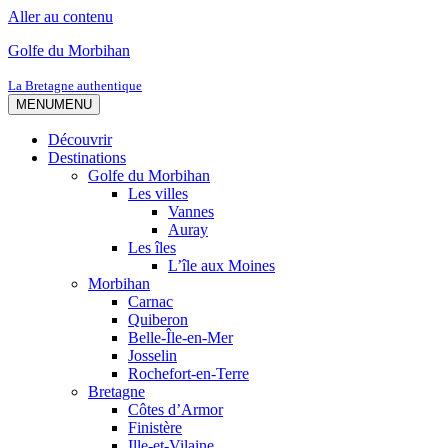
Aller au contenu
Golfe du Morbihan
La Bretagne authentique
MENU
MENU
Découvrir
Destinations
Golfe du Morbihan
Les villes
Vannes
Auray
Les îles
L’île aux Moines
Morbihan
Carnac
Quiberon
Belle-Île-en-Mer
Josselin
Rochefort-en-Terre
Bretagne
Côtes d’Armor
Finistère
Ille-et-Vilaine