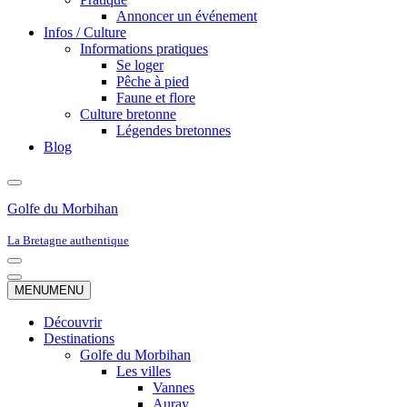
Annoncer un événement
Infos / Culture
Informations pratiques
Se loger
Pêche à pied
Faune et flore
Culture bretonne
Légendes bretonnes
Blog
Golfe du Morbihan
La Bretagne authentique
Menu
de
Menu
MENU
MENU
navigation
de
navigation
Découvrir
Destinations
Golfe du Morbihan
Les villes
Vannes
Auray