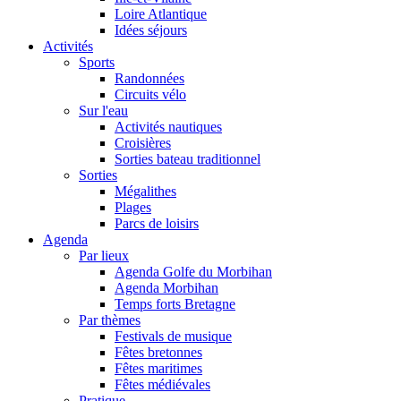
Loire Atlantique
Idées séjours
Activités
Sports
Randonnées
Circuits vélo
Sur l'eau
Activités nautiques
Croisières
Sorties bateau traditionnel
Sorties
Mégalithes
Plages
Parcs de loisirs
Agenda
Par lieux
Agenda Golfe du Morbihan
Agenda Morbihan
Temps forts Bretagne
Par thèmes
Festivals de musique
Fêtes bretonnes
Fêtes maritimes
Fêtes médiévales
Pratique