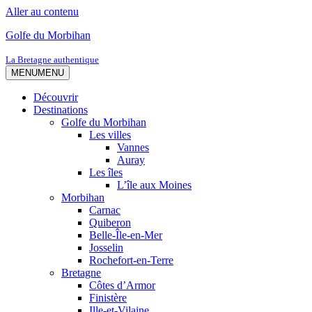
Aller au contenu
Golfe du Morbihan
La Bretagne authentique
MENU
MENU
Découvrir
Destinations
Golfe du Morbihan
Les villes
Vannes
Auray
Les îles
L’île aux Moines
Morbihan
Carnac
Quiberon
Belle-Île-en-Mer
Josselin
Rochefort-en-Terre
Bretagne
Côtes d’Armor
Finistère
Ille-et-Vilaine