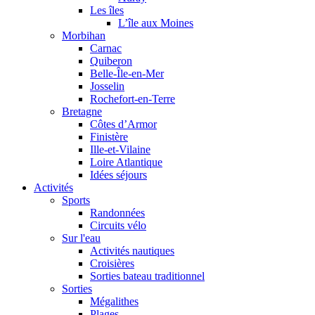
Les îles
L’île aux Moines
Morbihan
Carnac
Quiberon
Belle-Île-en-Mer
Josselin
Rochefort-en-Terre
Bretagne
Côtes d’Armor
Finistère
Ille-et-Vilaine
Loire Atlantique
Idées séjours
Activités
Sports
Randonnées
Circuits vélo
Sur l'eau
Activités nautiques
Croisières
Sorties bateau traditionnel
Sorties
Mégalithes
Plages