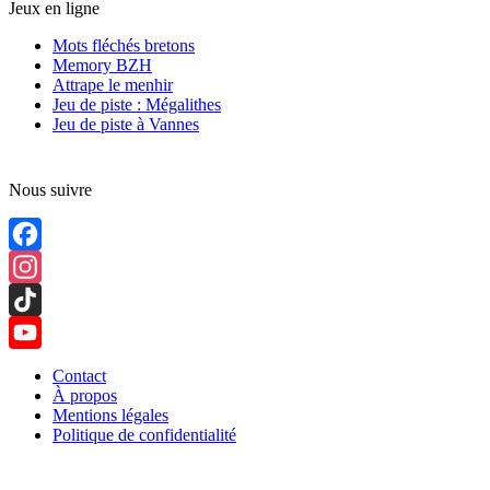
Jeux en ligne
Mots fléchés bretons
Memory BZH
Attrape le menhir
Jeu de piste : Mégalithes
Jeu de piste à Vannes
Nous suivre
Facebook
Instagram
TikTok
YouTube
Contact
À propos
Channel
Mentions légales
Politique de confidentialité