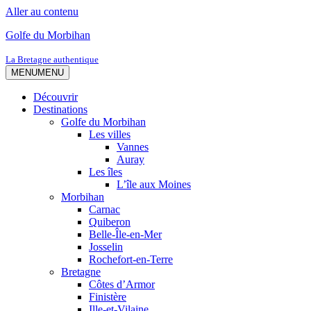
Aller au contenu
Golfe du Morbihan
La Bretagne authentique
MENU
MENU
Découvrir
Destinations
Golfe du Morbihan
Les villes
Vannes
Auray
Les îles
L’île aux Moines
Morbihan
Carnac
Quiberon
Belle-Île-en-Mer
Josselin
Rochefort-en-Terre
Bretagne
Côtes d’Armor
Finistère
Ille-et-Vilaine