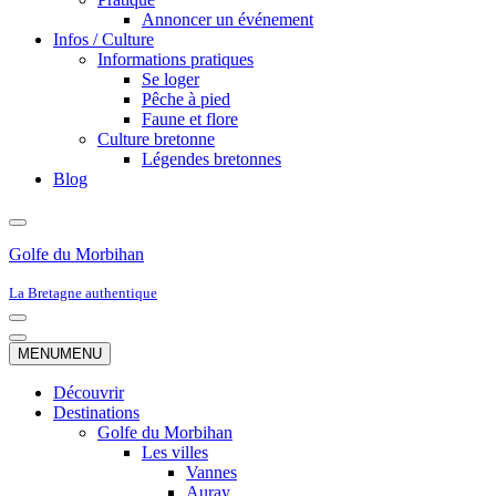
Annoncer un événement
Infos / Culture
Informations pratiques
Se loger
Pêche à pied
Faune et flore
Culture bretonne
Légendes bretonnes
Blog
Golfe du Morbihan
La Bretagne authentique
Menu
de
Menu
MENU
MENU
navigation
de
navigation
Découvrir
Destinations
Golfe du Morbihan
Les villes
Vannes
Auray