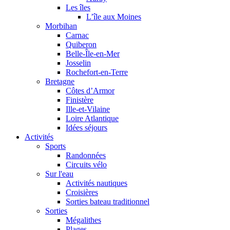
Les îles
L’île aux Moines
Morbihan
Carnac
Quiberon
Belle-Île-en-Mer
Josselin
Rochefort-en-Terre
Bretagne
Côtes d’Armor
Finistère
Ille-et-Vilaine
Loire Atlantique
Idées séjours
Activités
Sports
Randonnées
Circuits vélo
Sur l'eau
Activités nautiques
Croisières
Sorties bateau traditionnel
Sorties
Mégalithes
Plages