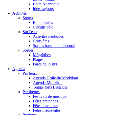
Loire Atlantique
Idées séjours
Activités
Sports
Randonnées
Circuits vélo
Sur l'eau
Activités nautiques
Croisières
Sorties bateau traditionnel
Sorties
Mégalithes
Plages
Parcs de loisirs
Agenda
Par lieux
Agenda Golfe du Morbihan
Agenda Morbihan
Temps forts Bretagne
Par thèmes
Festivals de musique
Fêtes bretonnes
Fêtes maritimes
Fêtes médiévales
Pratique