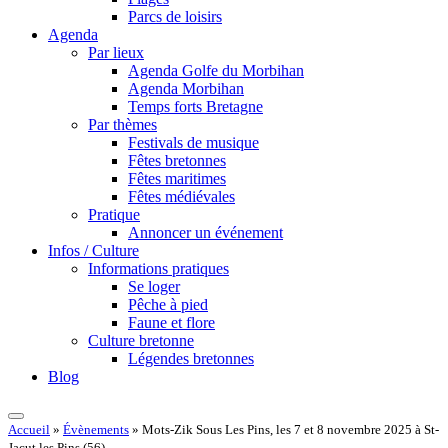
Parcs de loisirs
Agenda
Par lieux
Agenda Golfe du Morbihan
Agenda Morbihan
Temps forts Bretagne
Par thèmes
Festivals de musique
Fêtes bretonnes
Fêtes maritimes
Fêtes médiévales
Pratique
Annoncer un événement
Infos / Culture
Informations pratiques
Se loger
Pêche à pied
Faune et flore
Culture bretonne
Légendes bretonnes
Blog
Accueil
»
Évènements
»
Mots-Zik Sous Les Pins, les 7 et 8 novembre 2025 à St-
Jacut les Pins (56)