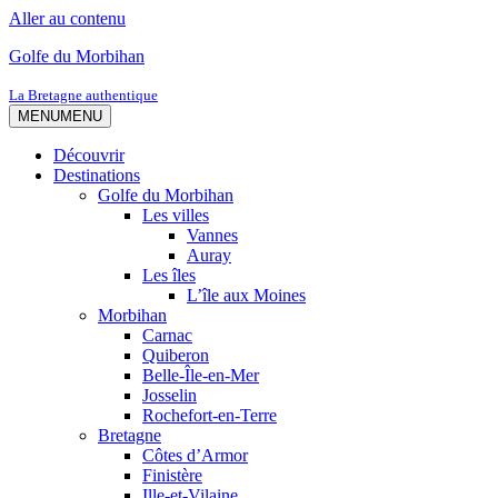
Aller au contenu
Golfe du Morbihan
La Bretagne authentique
MENU
MENU
Découvrir
Destinations
Golfe du Morbihan
Les villes
Vannes
Auray
Les îles
L’île aux Moines
Morbihan
Carnac
Quiberon
Belle-Île-en-Mer
Josselin
Rochefort-en-Terre
Bretagne
Côtes d’Armor
Finistère
Ille-et-Vilaine