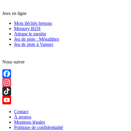
Jeux en ligne
Mots fléchés bretons
Memory BZH
Attrape le menhir
Jeu de piste : Mégalithes
Jeu de piste à Vannes
Nous suivre
Facebook
Instagram
TikTok
YouTube
Contact
À propos
Channel
Mentions légales
Politique de confidentialité