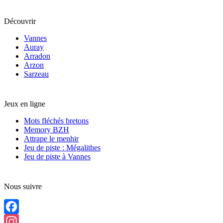
Découvrir
Vannes
Auray
Arradon
Arzon
Sarzeau
Jeux en ligne
Mots fléchés bretons
Memory BZH
Attrape le menhir
Jeu de piste : Mégalithes
Jeu de piste à Vannes
Nous suivre
Facebook