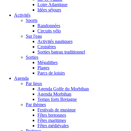
Loire Atlantique
Idées séjours
Activités
Sports
Randonnées
Circuits vélo
Sur l'eau
Activités nautiques
Croisières
Sorties bateau traditionnel
Sorties
Mégalithes
Plages
Parcs de loisirs
Agenda
Par lieux
Agenda Golfe du Morbihan
Agenda Morbihan
Temps forts Bretagne
Par thèmes
Festivals de musique
Fêtes bretonnes
Fêtes maritimes
Fêtes médiévales
Pratique