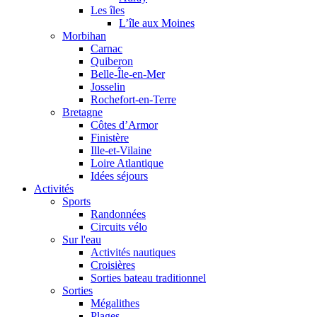
Les îles
L’île aux Moines
Morbihan
Carnac
Quiberon
Belle-Île-en-Mer
Josselin
Rochefort-en-Terre
Bretagne
Côtes d’Armor
Finistère
Ille-et-Vilaine
Loire Atlantique
Idées séjours
Activités
Sports
Randonnées
Circuits vélo
Sur l'eau
Activités nautiques
Croisières
Sorties bateau traditionnel
Sorties
Mégalithes
Plages