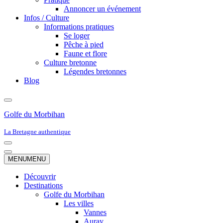
Annoncer un événement
Infos / Culture
Informations pratiques
Se loger
Pêche à pied
Faune et flore
Culture bretonne
Légendes bretonnes
Blog
Golfe du Morbihan
La Bretagne authentique
Menu
de
Menu
MENU
MENU
navigation
de
navigation
Découvrir
Destinations
Golfe du Morbihan
Les villes
Vannes
Auray