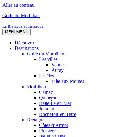
Aller au contenu
Golfe du Morbihan
La Bretagne authentique
MENU
MENU
Découvrir
Destinations
Golfe du Morbihan
Les villes
Vannes
Auray
Les îles
L’île aux Moines
Morbihan
Carnac
Quiberon
Belle-Île-en-Mer
Josselin
Rochefort-en-Terre
Bretagne
Côtes d’Armor
Finistère
Ille-et-Vilaine