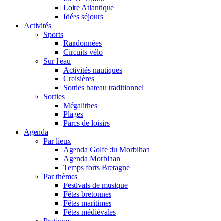
Loire Atlantique
Idées séjours
Activités
Sports
Randonnées
Circuits vélo
Sur l'eau
Activités nautiques
Croisières
Sorties bateau traditionnel
Sorties
Mégalithes
Plages
Parcs de loisirs
Agenda
Par lieux
Agenda Golfe du Morbihan
Agenda Morbihan
Temps forts Bretagne
Par thèmes
Festivals de musique
Fêtes bretonnes
Fêtes maritimes
Fêtes médiévales
Pratique