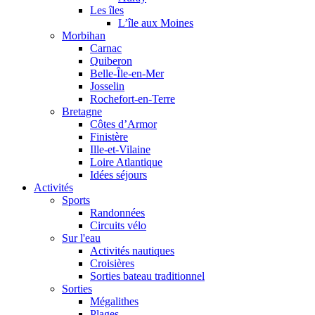
Les îles
L’île aux Moines
Morbihan
Carnac
Quiberon
Belle-Île-en-Mer
Josselin
Rochefort-en-Terre
Bretagne
Côtes d’Armor
Finistère
Ille-et-Vilaine
Loire Atlantique
Idées séjours
Activités
Sports
Randonnées
Circuits vélo
Sur l'eau
Activités nautiques
Croisières
Sorties bateau traditionnel
Sorties
Mégalithes
Plages