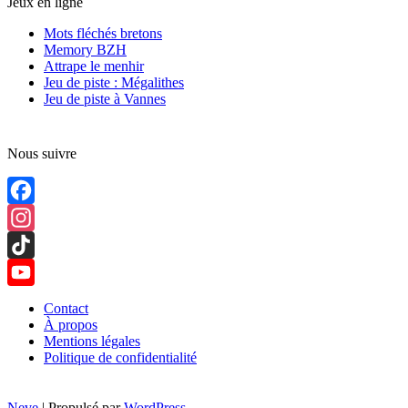
Jeux en ligne
Mots fléchés bretons
Memory BZH
Attrape le menhir
Jeu de piste : Mégalithes
Jeu de piste à Vannes
Nous suivre
Facebook
Instagram
TikTok
YouTube
Contact
À propos
Channel
Mentions légales
Politique de confidentialité
Neve
| Propulsé par
WordPress