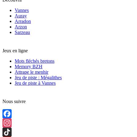
Vannes
Auray
Arradon
Arzon
Sarzeau
Jeux en ligne
Mots fléchés bretons
Memory BZH
Attrape le menhir
Jeu de piste : Mégalithes
Jeu de piste à Vannes
Nous suivre
Facebook
Instagram