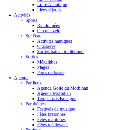
Loire Atlantique
Idées séjours
Activités
Sports
Randonnées
Circuits vélo
Sur l'eau
Activités nautiques
Croisières
Sorties bateau traditionnel
Sorties
Mégalithes
Plages
Parcs de loisirs
Agenda
Par lieux
Agenda Golfe du Morbihan
Agenda Morbihan
Temps forts Bretagne
Par thèmes
Festivals de musique
Fêtes bretonnes
Fêtes maritimes
Fêtes médiévales
Pratique