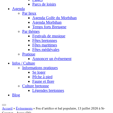
Parcs de loisirs
Agenda
Par lieux
Agenda Golfe du Morbihan
Agenda Morbihan
Temps forts Bretagne
Par thèmes
Festivals de musique
Fêtes bretonnes
Fêtes maritimes
Fêtes médiévales
Pratique
Annoncer un événement
Infos / Culture
Informations pratiques
Se loger
Pêche à pied
Faune et flore
Culture bretonne
Légendes bretonnes
Blog
Accueil
»
Évènements
»
Feu d’artifice et bal populaire, 13 juillet 2026 à St-
Goustan – Auray (56)