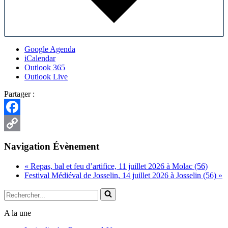
Google Agenda
iCalendar
Outlook 365
Outlook Live
Partager :
Facebook
Copy
Navigation Évènement
Link
«
Repas, bal et feu d’artifice, 11 juillet 2026 à Molac (56)
Festival Médiéval de Josselin, 14 juillet 2026 à Josselin (56)
»
Rechercher...
A la une