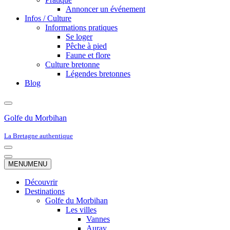
Annoncer un événement
Infos / Culture
Informations pratiques
Se loger
Pêche à pied
Faune et flore
Culture bretonne
Légendes bretonnes
Blog
Golfe du Morbihan
La Bretagne authentique
Menu
de
Menu
MENU
MENU
navigation
de
navigation
Découvrir
Destinations
Golfe du Morbihan
Les villes
Vannes
Auray