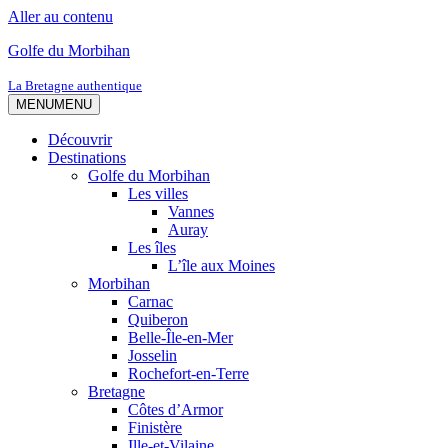
Aller au contenu
Golfe du Morbihan
La Bretagne authentique
MENU
MENU
Découvrir
Destinations
Golfe du Morbihan
Les villes
Vannes
Auray
Les îles
L’île aux Moines
Morbihan
Carnac
Quiberon
Belle-Île-en-Mer
Josselin
Rochefort-en-Terre
Bretagne
Côtes d’Armor
Finistère
Ille-et-Vilaine