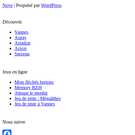
Neve
| Propulsé par
WordPress
Découvrir
Vannes
Auray
Arradon
Arzon
Sarzeau
Jeux en ligne
Mots fléchés bretons
Memory BZH
Attrape le menhir
Jeu de piste : Mégalithes
Jeu de piste à Vannes
Nous suivre