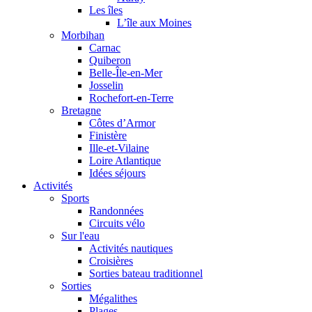
Les îles
L’île aux Moines
Morbihan
Carnac
Quiberon
Belle-Île-en-Mer
Josselin
Rochefort-en-Terre
Bretagne
Côtes d’Armor
Finistère
Ille-et-Vilaine
Loire Atlantique
Idées séjours
Activités
Sports
Randonnées
Circuits vélo
Sur l'eau
Activités nautiques
Croisières
Sorties bateau traditionnel
Sorties
Mégalithes
Plages