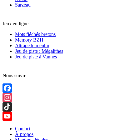
Sarzeau
Jeux en ligne
Mots fléchés bretons
Memory BZH
Attrape le menhir
Jeu de piste : Mégalithes
Jeu de piste à Vannes
Nous suivre
Facebook
Instagram
TikTok
YouTube
Contact
À propos
Channel
Mentions légales