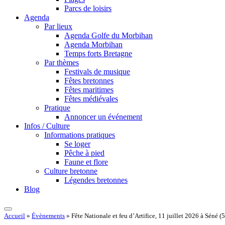
Parcs de loisirs
Agenda
Par lieux
Agenda Golfe du Morbihan
Agenda Morbihan
Temps forts Bretagne
Par thèmes
Festivals de musique
Fêtes bretonnes
Fêtes maritimes
Fêtes médiévales
Pratique
Annoncer un événement
Infos / Culture
Informations pratiques
Se loger
Pêche à pied
Faune et flore
Culture bretonne
Légendes bretonnes
Blog
Accueil
»
Évènements
»
Fête Nationale et feu d’Artifice, 11 juillet 2026 à Séné (