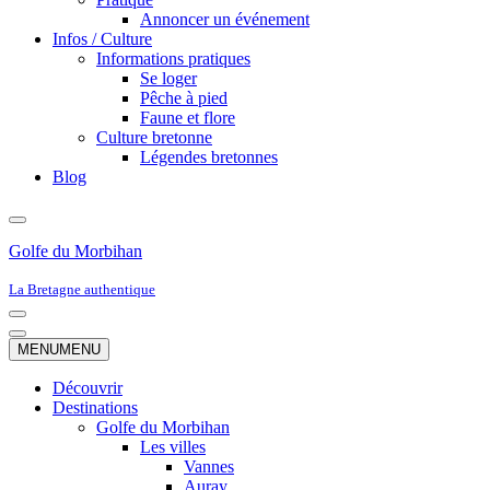
Annoncer un événement
Infos / Culture
Informations pratiques
Se loger
Pêche à pied
Faune et flore
Culture bretonne
Légendes bretonnes
Blog
Golfe du Morbihan
La Bretagne authentique
Menu
de
Menu
MENU
MENU
navigation
de
navigation
Découvrir
Destinations
Golfe du Morbihan
Les villes
Vannes
Auray