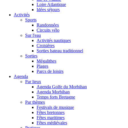
Loire Atlantique
Idées séjours
Activités
Sports
Randonnées
Circuits vélo
Sur l'eau
Activités nautiques
Croisières
Sorties bateau traditionnel
Sorties
Mégalithes
Plages
Parcs de loisirs
Agenda
Par lieux
Agenda Golfe du Morbihan
Agenda Morbihan
Temps forts Bretagne
Par thèmes
Festivals de musique
Fêtes bretonnes
Fêtes maritimes
Fêtes médiévales
Pratique