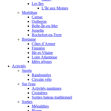
Les îles
L’île aux Moines
Morbihan
Carnac
Quiberon
Belle-Île-en-Mer
Josselin
Rochefort-en-Terre
Bretagne
Côtes d’Armor
Finistère
Ille-et-Vilaine
Loire Atlantique
Idées séjours
Activités
Sports
Randonnées
Circuits vélo
Sur l'eau
Activités nautiques
Croisières
Sorties bateau traditionnel
Sorties
Mégalithes
Plages