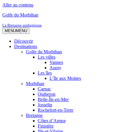
Aller au contenu
Golfe du Morbihan
La Bretagne authentique
MENU
MENU
Découvrir
Destinations
Golfe du Morbihan
Les villes
Vannes
Auray
Les îles
L’île aux Moines
Morbihan
Carnac
Quiberon
Belle-Île-en-Mer
Josselin
Rochefort-en-Terre
Bretagne
Côtes d’Armor
Finistère
Ille-et-Vilaine