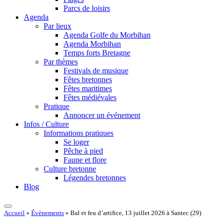
Parcs de loisirs
Agenda
Par lieux
Agenda Golfe du Morbihan
Agenda Morbihan
Temps forts Bretagne
Par thèmes
Festivals de musique
Fêtes bretonnes
Fêtes maritimes
Fêtes médiévales
Pratique
Annoncer un événement
Infos / Culture
Informations pratiques
Se loger
Pêche à pied
Faune et flore
Culture bretonne
Légendes bretonnes
Blog
Accueil
»
Évènements
»
Bal et feu d’artifice, 13 juillet 2026 à Santec (29)