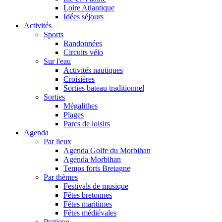
Loire Atlantique
Idées séjours
Activités
Sports
Randonnées
Circuits vélo
Sur l'eau
Activités nautiques
Croisières
Sorties bateau traditionnel
Sorties
Mégalithes
Plages
Parcs de loisirs
Agenda
Par lieux
Agenda Golfe du Morbihan
Agenda Morbihan
Temps forts Bretagne
Par thèmes
Festivals de musique
Fêtes bretonnes
Fêtes maritimes
Fêtes médiévales
Pratique