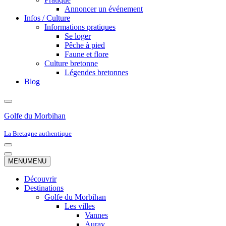
Annoncer un événement
Infos / Culture
Informations pratiques
Se loger
Pêche à pied
Faune et flore
Culture bretonne
Légendes bretonnes
Blog
Golfe du Morbihan
La Bretagne authentique
Menu
de
Menu
MENU
MENU
navigation
de
navigation
Découvrir
Destinations
Golfe du Morbihan
Les villes
Vannes
Auray