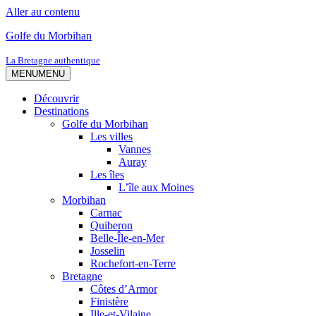
Aller au contenu
Golfe du Morbihan
La Bretagne authentique
MENU
MENU
Découvrir
Destinations
Golfe du Morbihan
Les villes
Vannes
Auray
Les îles
L’île aux Moines
Morbihan
Carnac
Quiberon
Belle-Île-en-Mer
Josselin
Rochefort-en-Terre
Bretagne
Côtes d’Armor
Finistère
Ille-et-Vilaine