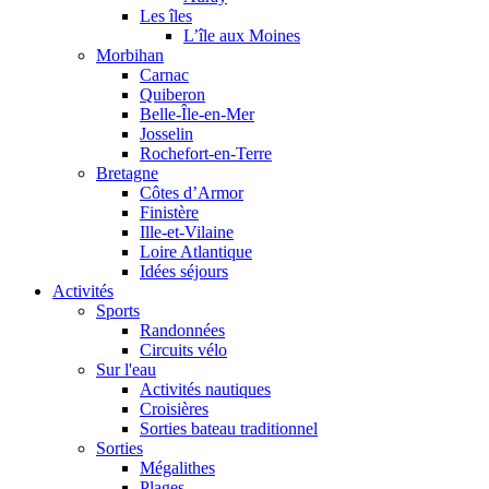
Les îles
L’île aux Moines
Morbihan
Carnac
Quiberon
Belle-Île-en-Mer
Josselin
Rochefort-en-Terre
Bretagne
Côtes d’Armor
Finistère
Ille-et-Vilaine
Loire Atlantique
Idées séjours
Activités
Sports
Randonnées
Circuits vélo
Sur l'eau
Activités nautiques
Croisières
Sorties bateau traditionnel
Sorties
Mégalithes
Plages