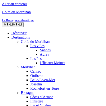
Aller au contenu
Golfe du Morbihan
La Bretagne authentique
MENU
MENU
Découvrir
Destinations
Golfe du Morbihan
Les villes
Vannes
Auray
Les îles
L’île aux Moines
Morbihan
Carnac
Quiberon
Belle-Île-en-Mer
Josselin
Rochefort-en-Terre
Bretagne
Côtes d’Armor
Finistère
Ille-et-Vilaine