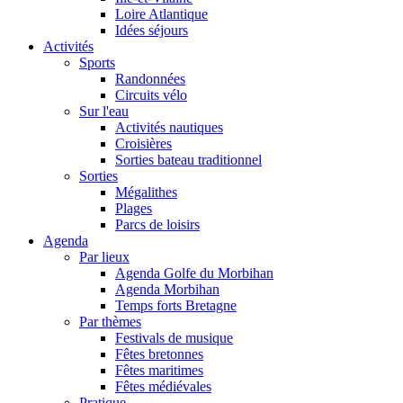
Loire Atlantique
Idées séjours
Activités
Sports
Randonnées
Circuits vélo
Sur l'eau
Activités nautiques
Croisières
Sorties bateau traditionnel
Sorties
Mégalithes
Plages
Parcs de loisirs
Agenda
Par lieux
Agenda Golfe du Morbihan
Agenda Morbihan
Temps forts Bretagne
Par thèmes
Festivals de musique
Fêtes bretonnes
Fêtes maritimes
Fêtes médiévales
Pratique