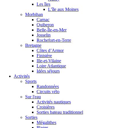
Les îles
L’île aux Moines
Morbihan
Carnac
Quiberon
Belle-Île-en-Mer
Josselin
Rochefort-en-Terre
Bretagne
Côtes d’Armor
Finistère
Ille-et-Vilaine
Loire Atlantique
Idées séjours
Activités
Sports
Randonnées
Circuits vélo
Sur l'eau
Activités nautiques
Croisières
Sorties bateau traditionnel
Sorties
Mégalithes
Plages