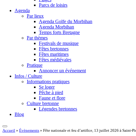
Parcs de loisirs
Agenda
Par lieux
Agenda Golfe du Morbihan
Agenda Morbihan
Temps forts Bretagne
Par thèmes
Festivals de musique
Fêtes bretonnes
Fêtes maritimes
Fêtes médiévales
Pratique
Annoncer un événement
Infos / Culture
Informations pratiques
Se loger
Pêche à pied
Faune et flore
Culture bretonne
Légendes bretonnes
Blog
Accueil
»
Évènements
»
Fête nationale et feu d’artifice, 13 juillet 2026 à Saint-P