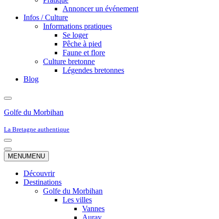
Annoncer un événement
Infos / Culture
Informations pratiques
Se loger
Pêche à pied
Faune et flore
Culture bretonne
Légendes bretonnes
Blog
Golfe du Morbihan
La Bretagne authentique
Menu
de
Menu
MENU
MENU
navigation
de
navigation
Découvrir
Destinations
Golfe du Morbihan
Les villes
Vannes
Auray