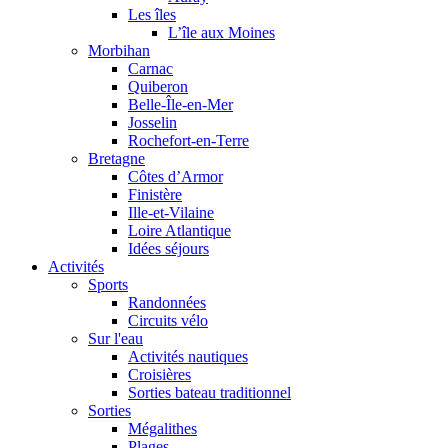
Les îles
L’île aux Moines
Morbihan
Carnac
Quiberon
Belle-Île-en-Mer
Josselin
Rochefort-en-Terre
Bretagne
Côtes d’Armor
Finistère
Ille-et-Vilaine
Loire Atlantique
Idées séjours
Activités
Sports
Randonnées
Circuits vélo
Sur l'eau
Activités nautiques
Croisières
Sorties bateau traditionnel
Sorties
Mégalithes
Plages