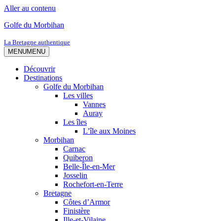
Aller au contenu
Golfe du Morbihan
La Bretagne authentique
MENU
MENU
Découvrir
Destinations
Golfe du Morbihan
Les villes
Vannes
Auray
Les îles
L’île aux Moines
Morbihan
Carnac
Quiberon
Belle-Île-en-Mer
Josselin
Rochefort-en-Terre
Bretagne
Côtes d’Armor
Finistère
Ille-et-Vilaine