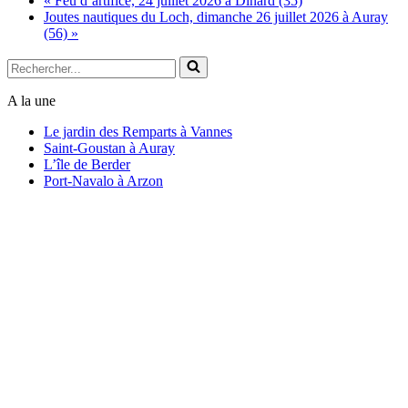
«
Feu d’artifice, 24 juillet 2026 à Dinard (35)
Joutes nautiques du Loch, dimanche 26 juillet 2026 à Auray
(56)
»
Rechercher...
A la une
Le jardin des Remparts à Vannes
Saint-Goustan à Auray
L’île de Berder
Port-Navalo à Arzon