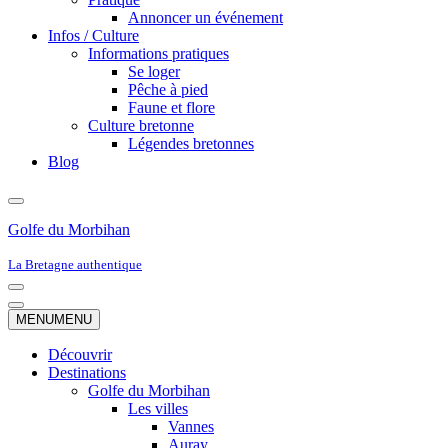
Annoncer un événement
Infos / Culture
Informations pratiques
Se loger
Pêche à pied
Faune et flore
Culture bretonne
Légendes bretonnes
Blog
Golfe du Morbihan
La Bretagne authentique
Menu
de
Menu
MENU
MENU
navigation
de
navigation
Découvrir
Destinations
Golfe du Morbihan
Les villes
Vannes
Auray