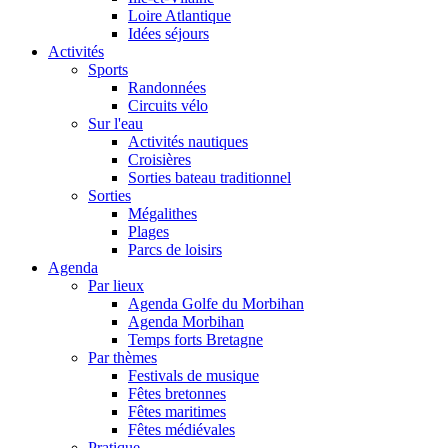
Loire Atlantique
Idées séjours
Activités
Sports
Randonnées
Circuits vélo
Sur l'eau
Activités nautiques
Croisières
Sorties bateau traditionnel
Sorties
Mégalithes
Plages
Parcs de loisirs
Agenda
Par lieux
Agenda Golfe du Morbihan
Agenda Morbihan
Temps forts Bretagne
Par thèmes
Festivals de musique
Fêtes bretonnes
Fêtes maritimes
Fêtes médiévales
Pratique