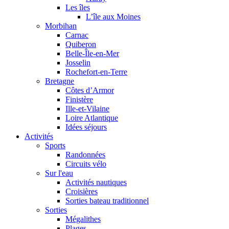
Les îles
L’île aux Moines
Morbihan
Carnac
Quiberon
Belle-Île-en-Mer
Josselin
Rochefort-en-Terre
Bretagne
Côtes d’Armor
Finistère
Ille-et-Vilaine
Loire Atlantique
Idées séjours
Activités
Sports
Randonnées
Circuits vélo
Sur l'eau
Activités nautiques
Croisières
Sorties bateau traditionnel
Sorties
Mégalithes
Plages