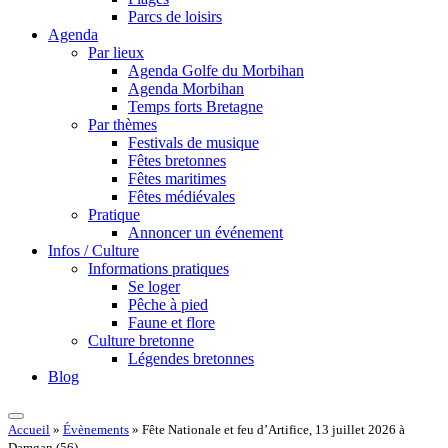
Parcs de loisirs
Agenda
Par lieux
Agenda Golfe du Morbihan
Agenda Morbihan
Temps forts Bretagne
Par thèmes
Festivals de musique
Fêtes bretonnes
Fêtes maritimes
Fêtes médiévales
Pratique
Annoncer un événement
Infos / Culture
Informations pratiques
Se loger
Pêche à pied
Faune et flore
Culture bretonne
Légendes bretonnes
Blog
Accueil
»
Évènements
»
Fête Nationale et feu d’Artifice, 13 juillet 2026 à
Damgan (56)