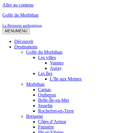
Aller au contenu
Golfe du Morbihan
La Bretagne authentique
MENU
MENU
Découvrir
Destinations
Golfe du Morbihan
Les villes
Vannes
Auray
Les îles
L’île aux Moines
Morbihan
Carnac
Quiberon
Belle-Île-en-Mer
Josselin
Rochefort-en-Terre
Bretagne
Côtes d’Armor
Finistère
Ille-et-Vilaine