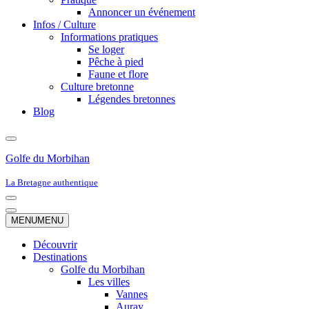
Annoncer un événement
Infos / Culture
Informations pratiques
Se loger
Pêche à pied
Faune et flore
Culture bretonne
Légendes bretonnes
Blog
Golfe du Morbihan
La Bretagne authentique
Menu
de
Menu
MENU
MENU
navigation
de
navigation
Découvrir
Destinations
Golfe du Morbihan
Les villes
Vannes
Auray