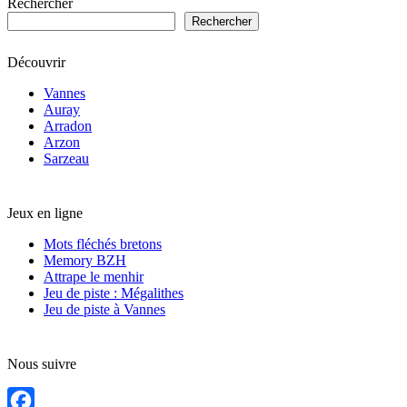
Rechercher
Rechercher
Découvrir
Vannes
Auray
Arradon
Arzon
Sarzeau
Jeux en ligne
Mots fléchés bretons
Memory BZH
Attrape le menhir
Jeu de piste : Mégalithes
Jeu de piste à Vannes
Nous suivre