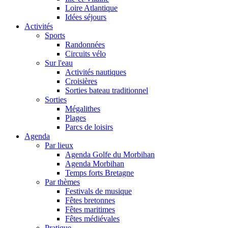
Loire Atlantique
Idées séjours
Activités
Sports
Randonnées
Circuits vélo
Sur l'eau
Activités nautiques
Croisières
Sorties bateau traditionnel
Sorties
Mégalithes
Plages
Parcs de loisirs
Agenda
Par lieux
Agenda Golfe du Morbihan
Agenda Morbihan
Temps forts Bretagne
Par thèmes
Festivals de musique
Fêtes bretonnes
Fêtes maritimes
Fêtes médiévales
Pratique