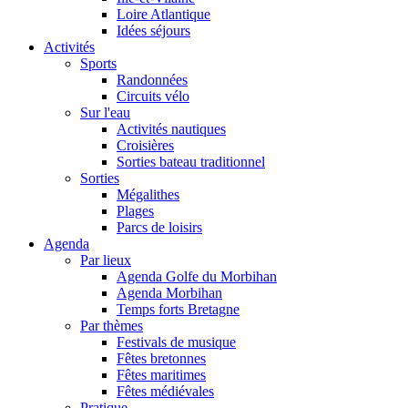
Loire Atlantique
Idées séjours
Activités
Sports
Randonnées
Circuits vélo
Sur l'eau
Activités nautiques
Croisières
Sorties bateau traditionnel
Sorties
Mégalithes
Plages
Parcs de loisirs
Agenda
Par lieux
Agenda Golfe du Morbihan
Agenda Morbihan
Temps forts Bretagne
Par thèmes
Festivals de musique
Fêtes bretonnes
Fêtes maritimes
Fêtes médiévales
Pratique