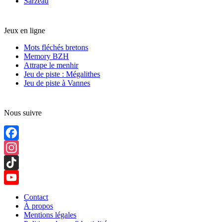
Sarzeau
Jeux en ligne
Mots fléchés bretons
Memory BZH
Attrape le menhir
Jeu de piste : Mégalithes
Jeu de piste à Vannes
Nous suivre
Facebook
Instagram
TikTok
YouTube
Contact
À propos
Channel
Mentions légales