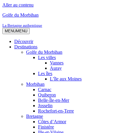
Aller au contenu
Golfe du Morbihan
La Bretagne authentique
MENU
MENU
Découvrir
Destinations
Golfe du Morbihan
Les villes
Vannes
Auray
Les îles
L’île aux Moines
Morbihan
Carnac
Quiberon
Belle-Île-en-Mer
Josselin
Rochefort-en-Terre
Bretagne
Côtes d’Armor
Finistère
Ille-et-Vilaine