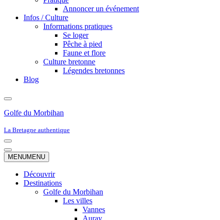
Annoncer un événement
Infos / Culture
Informations pratiques
Se loger
Pêche à pied
Faune et flore
Culture bretonne
Légendes bretonnes
Blog
Golfe du Morbihan
La Bretagne authentique
Menu
de
Menu
MENU
MENU
navigation
de
navigation
Découvrir
Destinations
Golfe du Morbihan
Les villes
Vannes
Auray