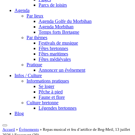
Parcs de loisirs
Agenda
Par lieux
Agenda Golfe du Morbihan
Agenda Morbihan
Temps forts Bretagne
Par thèmes
Festivals de musique
Fêtes bretonnes
Fêtes maritimes
Fêtes médiévales
Pratique
Annoncer un événement
Infos / Culture
Informations pratiques
Se loger
Pêche à pied
Faune et flore
Culture bretonne
Légendes bretonnes
Blog
Accueil
»
Évènements
»
Repas musical et feu d’artifice de Beg-Meil, 13 juillet
2026 à Fouesnant (29)