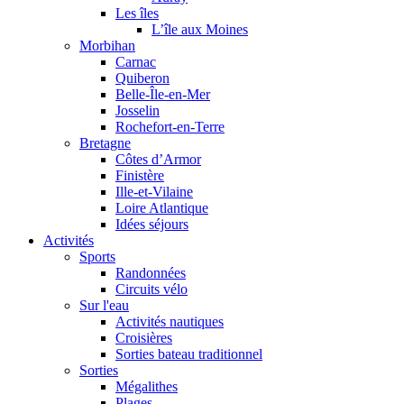
Les îles
L’île aux Moines
Morbihan
Carnac
Quiberon
Belle-Île-en-Mer
Josselin
Rochefort-en-Terre
Bretagne
Côtes d’Armor
Finistère
Ille-et-Vilaine
Loire Atlantique
Idées séjours
Activités
Sports
Randonnées
Circuits vélo
Sur l'eau
Activités nautiques
Croisières
Sorties bateau traditionnel
Sorties
Mégalithes
Plages