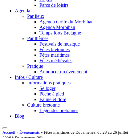
Parcs de loisirs
Agenda
Par lieux
Agenda Golfe du Morbihan
Agenda Morbihan
Temps forts Bretagne
Par thèmes
Festivals de musique
Fêtes bretonnes
Fêtes maritimes
Fêtes médiévales
Pratique
Annoncer un événement
Infos / Culture
Informations pratiques
Se loger
Pêche à pied
Faune et flore
Culture bretonne
Légendes bretonnes
Blog
Accueil
»
Évènements
»
Fêtes maritimes de Douarnenez, du 23 au 26 juillet
2026 à Douarnenez (29)