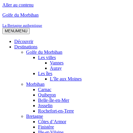
Aller au contenu
Golfe du Morbihan
La Bretagne authentique
MENU
MENU
Découvrir
Destinations
Golfe du Morbihan
Les villes
Vannes
Auray
Les îles
L’île aux Moines
Morbihan
Carnac
Quiberon
Belle-Île-en-Mer
Josselin
Rochefort-en-Terre
Bretagne
Côtes d’Armor
Finistère
Ille-et-Vilaine