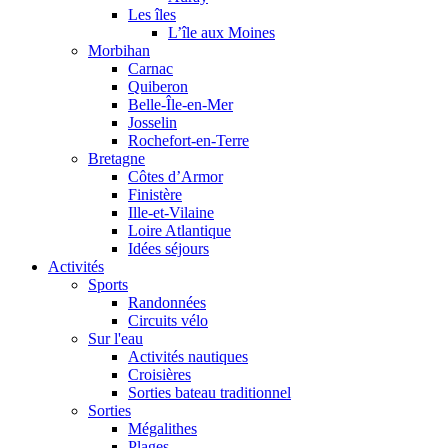
Les îles
L’île aux Moines
Morbihan
Carnac
Quiberon
Belle-Île-en-Mer
Josselin
Rochefort-en-Terre
Bretagne
Côtes d’Armor
Finistère
Ille-et-Vilaine
Loire Atlantique
Idées séjours
Activités
Sports
Randonnées
Circuits vélo
Sur l'eau
Activités nautiques
Croisières
Sorties bateau traditionnel
Sorties
Mégalithes
Plages