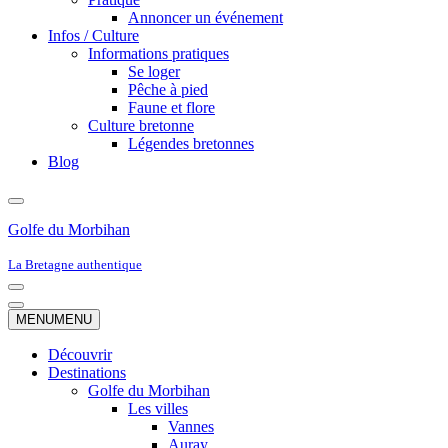
Annoncer un événement
Infos / Culture
Informations pratiques
Se loger
Pêche à pied
Faune et flore
Culture bretonne
Légendes bretonnes
Blog
Golfe du Morbihan
La Bretagne authentique
Menu
de
Menu
MENU
MENU
navigation
de
navigation
Découvrir
Destinations
Golfe du Morbihan
Les villes
Vannes
Auray