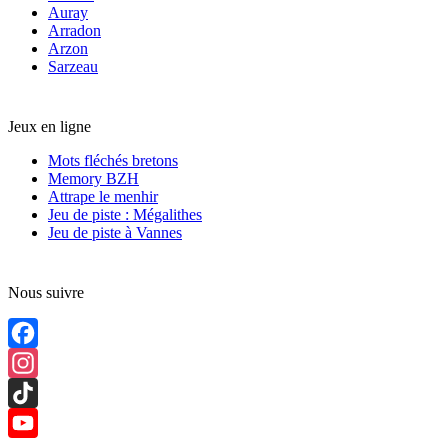
Auray
Arradon
Arzon
Sarzeau
Jeux en ligne
Mots fléchés bretons
Memory BZH
Attrape le menhir
Jeu de piste : Mégalithes
Jeu de piste à Vannes
Nous suivre
Facebook
Instagram
TikTok