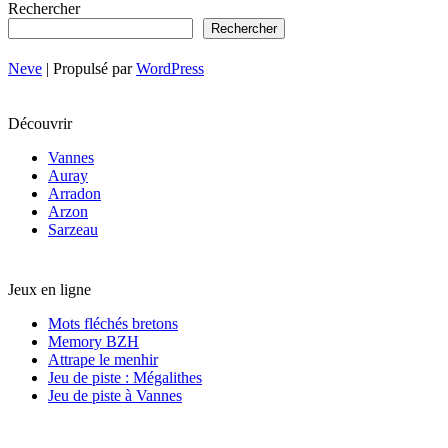
Rechercher
Rechercher
Neve
| Propulsé par
WordPress
Découvrir
Vannes
Auray
Arradon
Arzon
Sarzeau
Jeux en ligne
Mots fléchés bretons
Memory BZH
Attrape le menhir
Jeu de piste : Mégalithes
Jeu de piste à Vannes