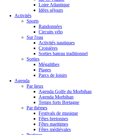
Loire Atlantique
Idées séjours
Activités
Sports
Randonnées
Circuits vélo
Sur l'eau
Activités nautiques
Croisières
Sorties bateau traditionnel
Sorties
Mégalithes
Plages
Parcs de loisirs
Agenda
Par lieux
Agenda Golfe du Morbihan
Agenda Morbihan
Temps forts Bretagne
Par thèmes
Festivals de musique
Fêtes bretonnes
Fêtes maritimes
Fêtes médiévales
Pratique