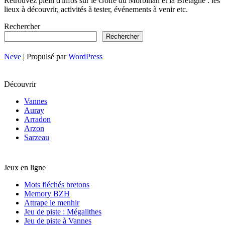
Retrouvez plein d'infos sur le Golfe du Morbihan et la Bretagne : les
lieux à découvrir, activités à tester, événements à venir etc.
Rechercher
Rechercher
Neve
| Propulsé par
WordPress
Découvrir
Vannes
Auray
Arradon
Arzon
Sarzeau
Jeux en ligne
Mots fléchés bretons
Memory BZH
Attrape le menhir
Jeu de piste : Mégalithes
Jeu de piste à Vannes