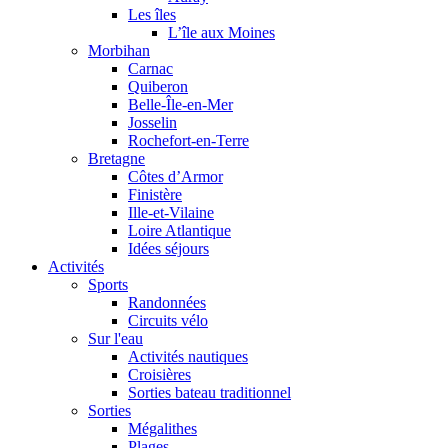
Les îles
L’île aux Moines
Morbihan
Carnac
Quiberon
Belle-Île-en-Mer
Josselin
Rochefort-en-Terre
Bretagne
Côtes d’Armor
Finistère
Ille-et-Vilaine
Loire Atlantique
Idées séjours
Activités
Sports
Randonnées
Circuits vélo
Sur l'eau
Activités nautiques
Croisières
Sorties bateau traditionnel
Sorties
Mégalithes
Plages