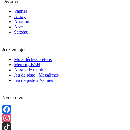
Découvrir
Vannes
Auray
Arradon
Arzon
Sarzeau
Jeux en ligne
Mots fléchés bretons
Memory BZH
Attrape le menhir
Jeu de piste : Mégalithes
Jeu de piste à Vannes
Nous suivre
Facebook
Instagram