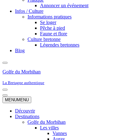
Annoncer un événement
Infos / Culture
Informations pratiques
Se loger
Pêche à pied
Faune et flore
Culture bretonne
Légendes bretonnes
Blog
Golfe du Morbihan
La Bretagne authentique
Menu
de
Menu
MENU
MENU
navigation
de
navigation
Découvrir
Destinations
Golfe du Morbihan
Les villes
Vannes
Auray