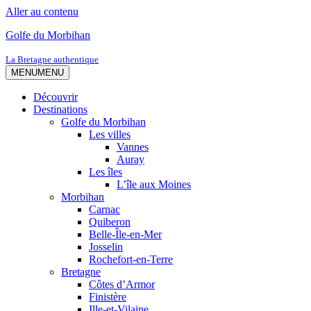
Aller au contenu
Golfe du Morbihan
La Bretagne authentique
MENU
MENU
Découvrir
Destinations
Golfe du Morbihan
Les villes
Vannes
Auray
Les îles
L’île aux Moines
Morbihan
Carnac
Quiberon
Belle-Île-en-Mer
Josselin
Rochefort-en-Terre
Bretagne
Côtes d’Armor
Finistère
Ille-et-Vilaine