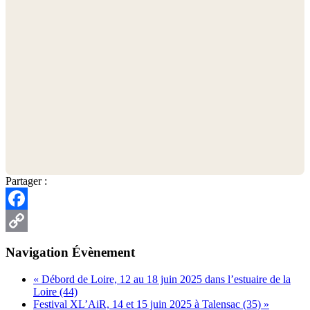
Partager :
Facebook
Copy
Navigation Évènement
Link
«
Débord de Loire, 12 au 18 juin 2025 dans l’estuaire de la
Loire (44)
Festival XL’AiR, 14 et 15 juin 2025 à Talensac (35)
»