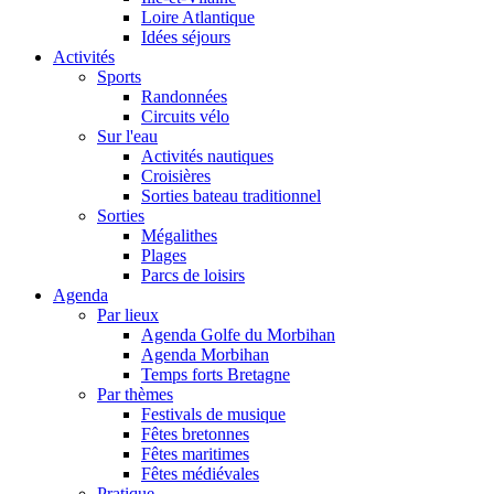
Loire Atlantique
Idées séjours
Activités
Sports
Randonnées
Circuits vélo
Sur l'eau
Activités nautiques
Croisières
Sorties bateau traditionnel
Sorties
Mégalithes
Plages
Parcs de loisirs
Agenda
Par lieux
Agenda Golfe du Morbihan
Agenda Morbihan
Temps forts Bretagne
Par thèmes
Festivals de musique
Fêtes bretonnes
Fêtes maritimes
Fêtes médiévales
Pratique