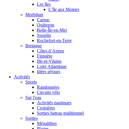
Les îles
L’île aux Moines
Morbihan
Carnac
Quiberon
Belle-Île-en-Mer
Josselin
Rochefort-en-Terre
Bretagne
Côtes d’Armor
Finistère
Ille-et-Vilaine
Loire Atlantique
Idées séjours
Activités
Sports
Randonnées
Circuits vélo
Sur l'eau
Activités nautiques
Croisières
Sorties bateau traditionnel
Sorties
Mégalithes
Plages