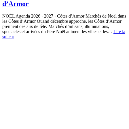
d’Armor
NOËL Agenda 2026 · 2027 · Côtes d’Armor Marchés de Noël dans
les Côtes d’Armor Quand décembre approche, les Côtes d’Armor
prennent des airs de fête. Marchés d’artisans, illuminations,
spectacles et arrivées du Père Noël animent les villes et les…
Lire la
Marchés
suite »
de
Noël
2026
dans
les
Côtes
d’Armor