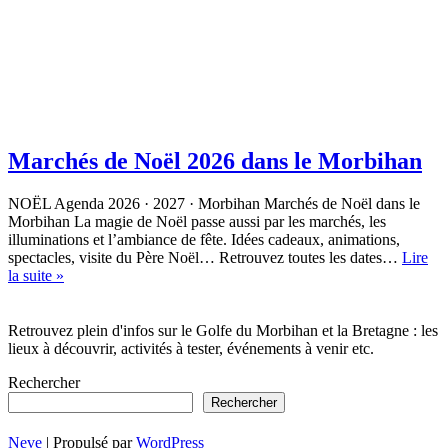
Marchés de Noël 2026 dans le Morbihan
NOËL Agenda 2026 · 2027 · Morbihan Marchés de Noël dans le
Morbihan La magie de Noël passe aussi par les marchés, les
illuminations et l’ambiance de fête. Idées cadeaux, animations,
spectacles, visite du Père Noël… Retrouvez toutes les dates…
Lire
Marchés
la suite »
de
Noël
2026
Retrouvez plein d'infos sur le Golfe du Morbihan et la Bretagne : les
dans
lieux à découvrir, activités à tester, événements à venir etc.
le
Rechercher
Morbihan
Rechercher
Neve
| Propulsé par
WordPress