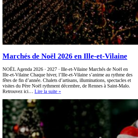
Marchés de Noël 2026 en Ille-et-Vilaine
NOËL Agenda 2026 · 2027 · Ille-et-Vilaine Marchés de Noël en
Ille-et-Vilaine Chaque hiver, l’Ille-et-Vilaine s’anime au rythme des
fêtes de fin d’année. Chalets d’artisans, illuminations, spectacles et
visites du Père Noël rythment décembre, de Rennes à Saint-Malo.
Marchés
Retrouvez ici…
Lire la suite »
de
Noël
2026
en
Ille-
et-
Vilaine