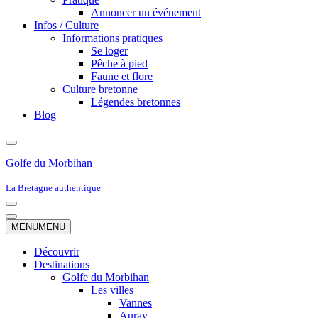
Annoncer un événement
Infos / Culture
Informations pratiques
Se loger
Pêche à pied
Faune et flore
Culture bretonne
Légendes bretonnes
Blog
Golfe du Morbihan
La Bretagne authentique
Menu
de
Menu
MENU
MENU
navigation
de
navigation
Découvrir
Destinations
Golfe du Morbihan
Les villes
Vannes
Auray