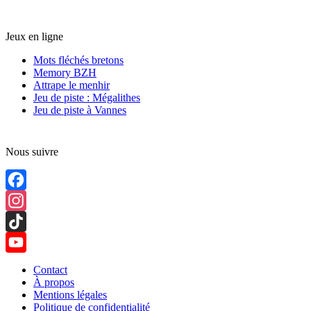
Jeux en ligne
Mots fléchés bretons
Memory BZH
Attrape le menhir
Jeu de piste : Mégalithes
Jeu de piste à Vannes
Nous suivre
Facebook
Instagram
TikTok
YouTube
Contact
À propos
Channel
Mentions légales
Politique de confidentialité