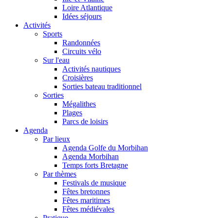
Loire Atlantique
Idées séjours
Activités
Sports
Randonnées
Circuits vélo
Sur l'eau
Activités nautiques
Croisières
Sorties bateau traditionnel
Sorties
Mégalithes
Plages
Parcs de loisirs
Agenda
Par lieux
Agenda Golfe du Morbihan
Agenda Morbihan
Temps forts Bretagne
Par thèmes
Festivals de musique
Fêtes bretonnes
Fêtes maritimes
Fêtes médiévales
Pratique