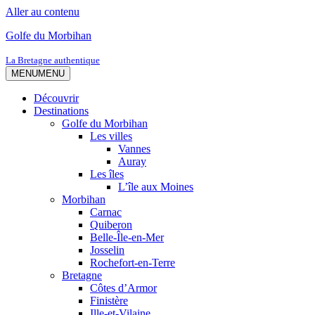
Aller au contenu
Golfe du Morbihan
La Bretagne authentique
MENU
MENU
Découvrir
Destinations
Golfe du Morbihan
Les villes
Vannes
Auray
Les îles
L’île aux Moines
Morbihan
Carnac
Quiberon
Belle-Île-en-Mer
Josselin
Rochefort-en-Terre
Bretagne
Côtes d’Armor
Finistère
Ille-et-Vilaine