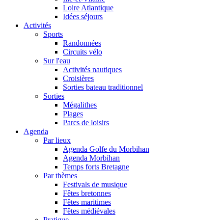
Loire Atlantique
Idées séjours
Activités
Sports
Randonnées
Circuits vélo
Sur l'eau
Activités nautiques
Croisières
Sorties bateau traditionnel
Sorties
Mégalithes
Plages
Parcs de loisirs
Agenda
Par lieux
Agenda Golfe du Morbihan
Agenda Morbihan
Temps forts Bretagne
Par thèmes
Festivals de musique
Fêtes bretonnes
Fêtes maritimes
Fêtes médiévales
Pratique