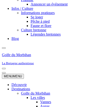
Annoncer un événement
Infos / Culture
Informations pratiques
Se loger
Pêche à pied
Faune et flore
Culture bretonne
Légendes bretonnes
Blog
Golfe du Morbihan
La Bretagne authentique
Menu
de
Menu
MENU
MENU
navigation
de
navigation
Découvrir
Destinations
Golfe du Morbihan
Les villes
Vannes
Auray