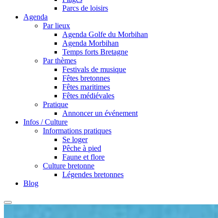
Parcs de loisirs
Agenda
Par lieux
Agenda Golfe du Morbihan
Agenda Morbihan
Temps forts Bretagne
Par thèmes
Festivals de musique
Fêtes bretonnes
Fêtes maritimes
Fêtes médiévales
Pratique
Annoncer un événement
Infos / Culture
Informations pratiques
Se loger
Pêche à pied
Faune et flore
Culture bretonne
Légendes bretonnes
Blog