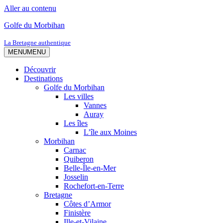
Aller au contenu
Golfe du Morbihan
La Bretagne authentique
MENU
MENU
Découvrir
Destinations
Golfe du Morbihan
Les villes
Vannes
Auray
Les îles
L’île aux Moines
Morbihan
Carnac
Quiberon
Belle-Île-en-Mer
Josselin
Rochefort-en-Terre
Bretagne
Côtes d’Armor
Finistère
Ille-et-Vilaine