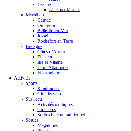
Les îles
L’île aux Moines
Morbihan
Carnac
Quiberon
Belle-Île-en-Mer
Josselin
Rochefort-en-Terre
Bretagne
Côtes d’Armor
Finistère
Ille-et-Vilaine
Loire Atlantique
Idées séjours
Activités
Sports
Randonnées
Circuits vélo
Sur l'eau
Activités nautiques
Croisières
Sorties bateau traditionnel
Sorties
Mégalithes
Plages