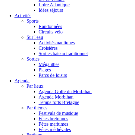
Loire Atlantique
Idées séjours
Activités
Sports
Randonnées
Circuits vélo
Sur l'eau
Activités nautiques
Croisières
Sorties bateau traditionnel
Sorties
Mégalithes
Plages
Parcs de loisirs
Agenda
Par lieux
Agenda Golfe du Morbihan
Agenda Morbihan
Temps forts Bretagne
Par thèmes
Festivals de musique
Fêtes bretonnes
Fêtes maritimes
Fêtes médiévales
Pratique