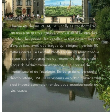
Chaque été depuis 2004, La Gacilly se transforme en
l’un des plus grands musées en plein air d’Europe. Les
façades, les jardins, les venelles — tout devient support
d’exposition, avec des tirages qui atteignent parfois 80
mètres carrés. Le Festival Photo La Gacilly réunit chaque
saison des photographes de renommée internationale
autour d’une thématique exigeante, à la croisée de
l’humanisme et de l’écologie. Entrée gratuite, parcours
déambulatoire, 350 000 visiteurs en 2025 : l’événement
s’est imposé comme un rendez-vous incontournable de
l’été breton.