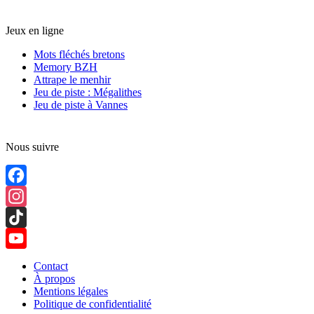
Jeux en ligne
Mots fléchés bretons
Memory BZH
Attrape le menhir
Jeu de piste : Mégalithes
Jeu de piste à Vannes
Nous suivre
Facebook
Instagram
TikTok
YouTube
Contact
À propos
Channel
Mentions légales
Politique de confidentialité