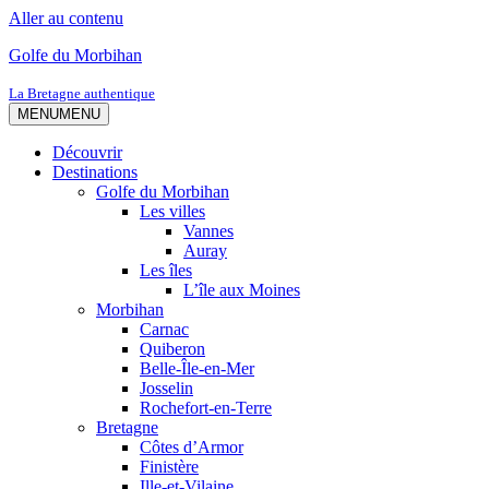
Aller au contenu
Golfe du Morbihan
La Bretagne authentique
MENU
MENU
Découvrir
Destinations
Golfe du Morbihan
Les villes
Vannes
Auray
Les îles
L’île aux Moines
Morbihan
Carnac
Quiberon
Belle-Île-en-Mer
Josselin
Rochefort-en-Terre
Bretagne
Côtes d’Armor
Finistère
Ille-et-Vilaine