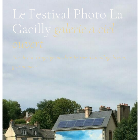
Le Festival Photo La
Gacilly
galerie à ciel
ouvert
Plus de 800 tirages géants dans les rues d’un village breton,
gratuitement.
La Gacill