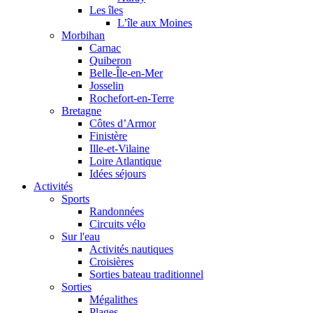
Les îles
L’île aux Moines
Morbihan
Carnac
Quiberon
Belle-Île-en-Mer
Josselin
Rochefort-en-Terre
Bretagne
Côtes d’Armor
Finistère
Ille-et-Vilaine
Loire Atlantique
Idées séjours
Activités
Sports
Randonnées
Circuits vélo
Sur l'eau
Activités nautiques
Croisières
Sorties bateau traditionnel
Sorties
Mégalithes
Plages