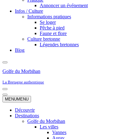
Annoncer un événement
Infos / Culture
Informations pratiques
Se loger
Pêche à pied
Faune et flore
Culture bretonne
Légendes bretonnes
Blog
Golfe du Morbihan
La Bretagne authentique
Menu
de
Menu
MENU
MENU
navigation
de
navigation
Découvrir
Destinations
Golfe du Morbihan
Les villes
Vannes
Auray