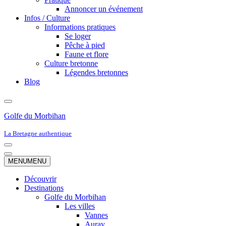
Annoncer un événement
Infos / Culture
Informations pratiques
Se loger
Pêche à pied
Faune et flore
Culture bretonne
Légendes bretonnes
Blog
Golfe du Morbihan
La Bretagne authentique
Menu
de
Menu
MENU
MENU
navigation
de
navigation
Découvrir
Destinations
Golfe du Morbihan
Les villes
Vannes
Auray