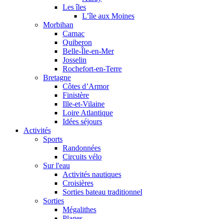
Les îles
L’île aux Moines
Morbihan
Carnac
Quiberon
Belle-Île-en-Mer
Josselin
Rochefort-en-Terre
Bretagne
Côtes d’Armor
Finistère
Ille-et-Vilaine
Loire Atlantique
Idées séjours
Activités
Sports
Randonnées
Circuits vélo
Sur l'eau
Activités nautiques
Croisières
Sorties bateau traditionnel
Sorties
Mégalithes
Plages