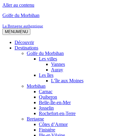
Aller au contenu
Golfe du Morbihan
La Bretagne authentique
MENU
MENU
Découvrir
Destinations
Golfe du Morbihan
Les villes
Vannes
Auray
Les îles
L’île aux Moines
Morbihan
Carnac
Quiberon
Belle-Île-en-Mer
Josselin
Rochefort-en-Terre
Bretagne
Côtes d’Armor
Finistère
Ille-et-Vilaine