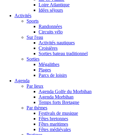
Loire Atlantique
Idées séjours
Activités
Sports
Randonnées
Circuits vélo
Sur l'eau
Activités nautiques
Croisières
Sorties bateau traditionnel
Sorties
Mégalithes
Plages
Parcs de loisirs
Agenda
Par lieux
Agenda Golfe du Morbihan
Agenda Morbihan
Temps forts Bretagne
Par thèmes
Festivals de musique
Fêtes bretonnes
Fêtes maritimes
Fêtes médiévales
Pratique